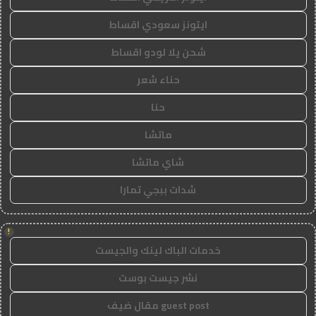
ايتونز سعودي اقساط
شحن يلا لودو اقساط
حناء شعر
حنا
ماتشا
شاي ماتشا
شدات ببجي تمارا
!
خدمات الباك لينك والجيست
نشر جيست بوست
guest post مقال ضيف