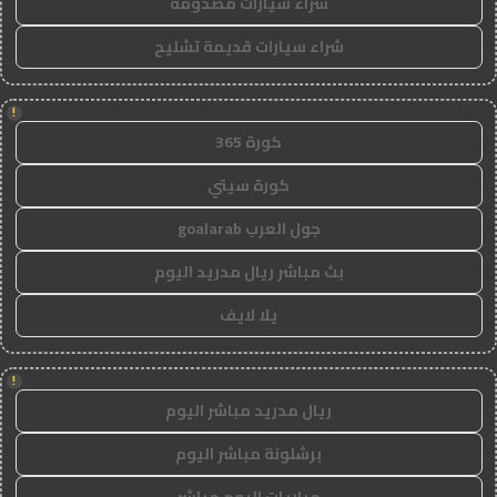
شراء سيارات مصدومة
شراء سيارات قديمة تشليح
!
كورة 365
كورة سيتي
جول العرب goalarab
بث مباشر ريال مدريد اليوم
يلا لايف
!
ريال مدريد مباشر اليوم
برشلونة مباشر اليوم
مباريات اليوم مباشر