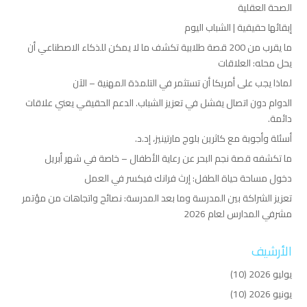
الصحة العقلية
إبقائها حقيقية | الشباب اليوم
ما يقرب من 200 قصة طلابية تكشف ما لا يمكن للذكاء الاصطناعي أن
يحل محله: العلاقات
لماذا يجب على أمريكا أن تستثمر في التلمذة المهنية – الآن
الدوام دون اتصال يفشل في تعزيز الشباب. الدعم الحقيقي يعني علاقات
دائمة.
أسئلة وأجوبة مع كاثرين بلوج مارتينيز، إد.د.
ما تكشفه قصة نجم البحر عن رعاية الأطفال – خاصة في شهر أبريل
دخول مساحة حياة الطفل: إرث فرانك فيكسر في العمل
تعزيز الشراكة بين المدرسة وما بعد المدرسة: نصائح واتجاهات من مؤتمر
مشرفي المدارس لعام 2026
الأرشيف
يوليو 2026
(10)
يونيو 2026
(10)