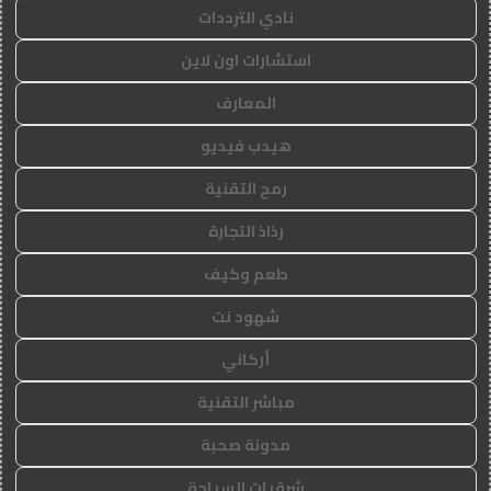
نادي الترددات
استشارات اون لاين
المعارف
هيدب فيديو
رمح التقنية
رذاذ التجارة
طعم وكيف
شهود نت
أركاني
مباشر التقنية
مدونة صحبة
شرقيات السياحة