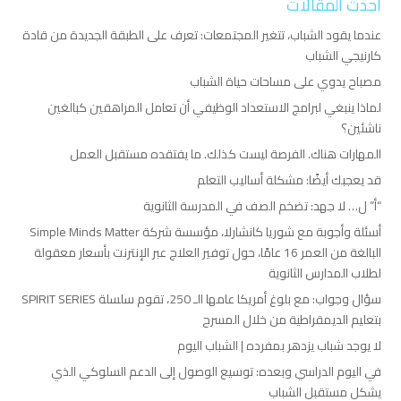
أحدث المقالات
عندما يقود الشباب، تتغير المجتمعات: تعرف على الطبقة الجديدة من قادة
كارنيجي الشباب
مصباح يدوي على مساحات حياة الشباب
لماذا ينبغي لبرامج الاستعداد الوظيفي أن تعامل المراهقين كبالغين
ناشئين؟
المهارات هناك. الفرصة ليست كذلك. ما يفتقده مستقبل العمل
قد يعجبك أيضًا: مشكلة أساليب التعلم
“أ” ل… لا جهد: تضخم الصف في المدرسة الثانوية
أسئلة وأجوبة مع شوريا كانشارلا، مؤسسة شركة Simple Minds Matter
البالغة من العمر 16 عامًا، حول توفير العلاج عبر الإنترنت بأسعار معقولة
لطلاب المدارس الثانوية
سؤال وجواب: مع بلوغ أمريكا عامها الـ 250، تقوم سلسلة SPIRIT SERIES
بتعليم الديمقراطية من خلال المسرح
لا يوجد شباب يزدهر بمفرده | الشباب اليوم
في اليوم الدراسي وبعده: توسيع الوصول إلى الدعم السلوكي الذي
يشكل مستقبل الشباب