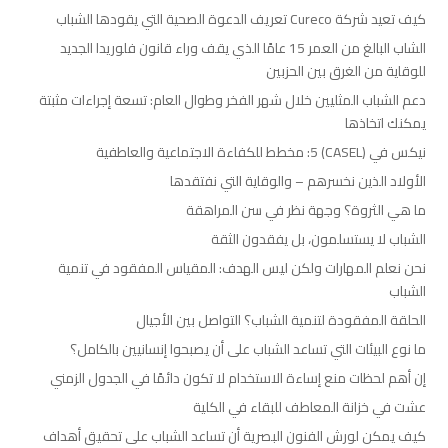
كيف تعيد شركة Cureco تعريف الدعوة الصحية التي يقودها الشباب
الشاب البالغ من العمر 15 عامًا الذي يقف وراء قانون فلوريدا الجديد
للوقاية من الغرق بين الحزبين
دعم الشباب المثليين خلال شهر الفخر وطوال العام: تسعة إجراءات مثبتة
يمكنك اتخاذها
نيكس في (CASEL) 5: مخطط للكفاءة الاجتماعية والعاطفية
الأولاد الذين نخسرهم – والوقاية التي نفتقدها
ما هي الثروة؟ وجهة نظر في سن المراهقة
الشباب لا يستسلمون، بل يفقدون الثقة
نحن نعلم المهارات ولكن ليس الهدف: المقياس المفقود في تنمية
الشباب
الحلقة المفقودة لتنمية الشباب؟ التواصل بين الأجيال
ما نوع البيئات التي تساعد الشباب على أن يصبحوا إنسانيين بالكامل؟
إن أهم لحظات منع إساءة الاستخدام لا تكون دائمًا في الجدول الزمني
عشت في خزانة المعاطف للبقاء في الكلية
كيف يمكن لورش الفنون البصرية أن تساعد الشباب على تحقيق أهداف