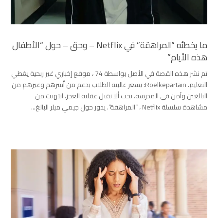
ما يخطئه “المراهقة” في Netflix – وحق – حول “الأطفال
هذه الأيام”
تم نشر هذه القصة في الأصل بواسطة 74 ، موقع إخباري غير ربحية يغطي
التعليم. Roelkepartain: يشعر غالبية الطلاب بدعم من أسرهم وغيرهم من
البالغين وآمن في المدرسة. يجب ألا نقبل عقلية العجز. انتهيت من
مشاهدة سلسلة Netflix ، “المراهقة”. يدور حول جيمي ميلر البالغ...