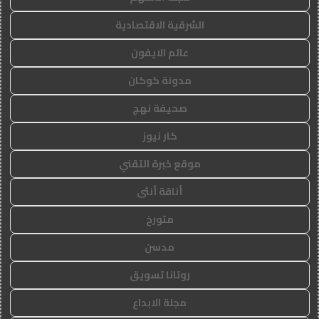
الشرقية الاقتصادية
عالم الايفون
مدونة كوكان
صحيفة نهج
كار نيوز
موقع خبرة التقني
أناقة أنثى
متورخ
مدسن
روتانا تسويق
مجلة الابداع