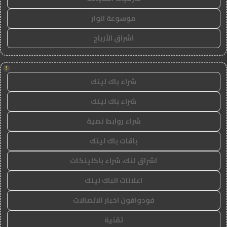
موسوعة انوار
اشراق الأرباح
!
شراء باك لينك
شراء باك لينك
شراء روابط نصية
باقات باك لينك
اشراق لنك، شراء باكلينكات
اعلانات الباك لينك
فودوافون اخبار الاتصالات
تقنية