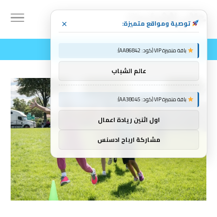
توصية ومواقع متميزة:
×
باقة متميزة VIP (كود: AA86842):
عالم الشباب
باقة متميزة VIP (كود: AA38045):
اول اثنين ريادة اعمال
مشاركة ارباح ادسنس