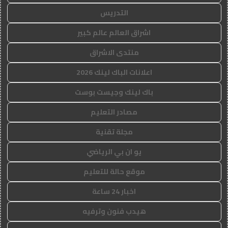
التدريس
اشراق العالم عالم كبير
منتدى الاشراق
اعلانات الباك لينك 2026
باك لينك وجيست بوست
مصادر التعليم
مجلة تقنية
يو ان بي الرياضي
موقع حالة للتعليم
اخبار 24 ساعة
هيدب فنون وترفيه