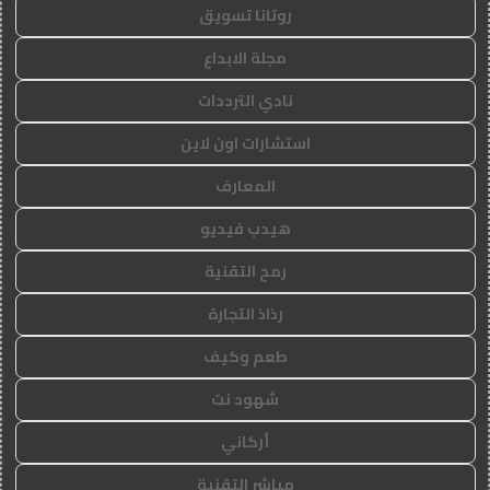
روتانا تسويق
مجلة الابداع
نادي الترددات
استشارات اون لاين
المعارف
هيدب فيديو
رمح التقنية
رذاذ التجارة
طعم وكيف
شهود نت
أركاني
مباشر التقنية