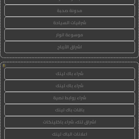
مدونة صحبة
شرقيات السياحة
موسوعة انوار
اشراق الأرباح
!
شراء باك لينك
شراء باك لينك
شراء روابط نصية
باقات باك لينك
اشراق لنك، شراء باكلينكات
اعلانات الباك لينك