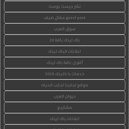
نشر جيست بوست
guest post مقال ضيف
سوق العرب
باك لينك باقة 20
اعلانات الباك لينك
أقوى باقة باك لينك
خدمات با كلينك 2026
موقع تجاربنا تجارب الحياه
ديوان العرب
مشاريع
اعلانات باك لينك