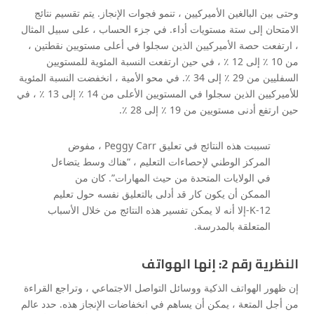
وحتى بين البالغين الأميركيين ، تنمو فجوات الإنجاز. يتم تقسيم نتائج
الامتحان إلى ستة مستويات أداء. في جزء الحساب ، على سبيل المثال
، ارتفعت حصة الأميركيين الذين سجلوا في أعلى مستويين نقطتين ،
من 10 ٪ إلى 12 ٪ ، في حين ارتفعت النسبة المئوية للمستويين
السفليين من 29 ٪ إلى 34 ٪. في محو الأمية ، انخفضت النسبة المئوية
للأميركيين الذين سجلوا في المستويين الأعلى من 14 ٪ إلى 13 ٪ ، في
حين ارتفع أدنى مستويين من 19 ٪ إلى 28 ٪.
تسببت هذه النتائج في تعليق Peggy Carr ، مفوض
المركز الوطني لإحصاءات التعليم ، “هناك وسط يتضاءل
في الولايات المتحدة من حيث المهارات”. كان من
الممكن أن يكون كار قد أدلى بالتعليق نفسه حول تعليم
K-12-إلا أنه لا يمكن تفسير هذه النتائج من خلال الأسباب
المتعلقة بالمدرسة.
النظرية رقم 2: إنها الهواتف
إن ظهور الهواتف الذكية ووسائل التواصل الاجتماعي ، وتراجع القراءة
من أجل المتعة ، يمكن أن يساهم في انخفاضات الإنجاز هذه. حدد عالم