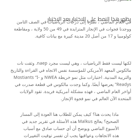
يظهر هذا النمط على الاختبار بعد الاختبار
في العام الماضي ، نظرنا إلى درجات الرياضيات في الصف الثامن
ووجدنا فجوات في الإنجاز المتزايدة في 49 من 50 ولاية ، ومقاطعة
كولومبيا و 17 من أصل 20 مدينة كبيرة مع بيانات كافية.
لكنها ليست فقط الرياضيات ، وهي ليست مجرد naep. وثقت نات
مالكوس المعهد الأمريكي للمؤسسة نفس الاتجاه في القراءة والتاريخ
والتربية المدنية. اختبارات مثل نمو خريطة NWEA و Mostiants “I-
Readys” يعرضها أيضًا. وكما وجدت مالكوس في قطعة صدرت في
أواخر العام الماضي ، فهذه مشكلة أمريكية فريدة. تقود الولايات
المتحدة الآن العالم في نمو فجوة الإنجاز.
ماذا يحدث هنا؟ كيف يمكن للطلاب هنا العودة إلى المسار
الصحيح؟ يعالج Malkus هذه الأسئلة في تقرير جديد في
الأسبوع الماضي ويوضح أن أي حساب صادق مع أسباب
هذه الاتجاهات وعواقبها يجب أن تفسر توقيت التغييرات