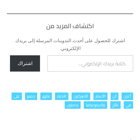
اكتشاف المزيد من
اشترك للحصول على أحدث التدوينات المرسلة إلى بريدك
الإلكتروني.
كتابة بريدك الإلكتروني...
اشتراك
أغبى
أن
الأعمار
الأميركيين
الاختبار
تظهر
جميع
على
في
نتائج
والديموغرافيا
يحصلون