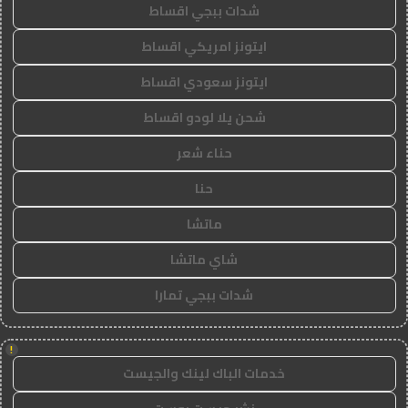
شدات ببجي اقساط
ايتونز امريكي اقساط
ايتونز سعودي اقساط
شحن يلا لودو اقساط
حناء شعر
حنا
ماتشا
شاي ماتشا
شدات ببجي تمارا
!
خدمات الباك لينك والجيست