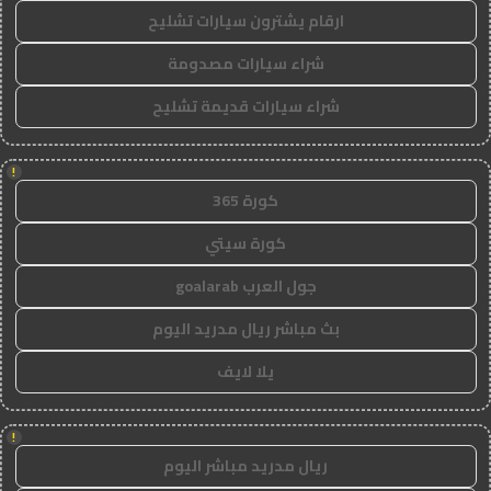
ارقام يشترون سيارات تشليح
شراء سيارات مصدومة
شراء سيارات قديمة تشليح
!
كورة 365
كورة سيتي
جول العرب goalarab
بث مباشر ريال مدريد اليوم
يلا لايف
!
ريال مدريد مباشر اليوم