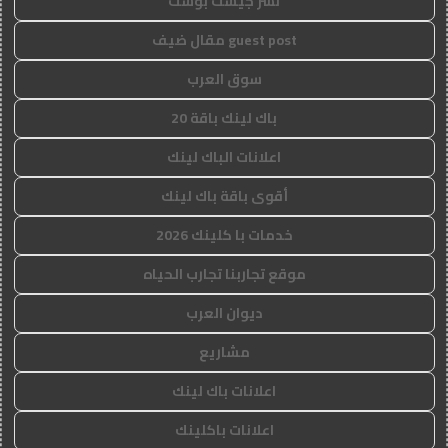
نشر جيست بوست
guest post مقال ضيف
سوق العرب
باك لينك باقة 20
اعلانات الباك لينك
أقوى باقة باك لينك
خدمات با كلينك 2026
موقع تجاربنا تجارب الحياه
ديوان العرب
مشاريع
اعلانات باك لينك
اعلانات باكلينك