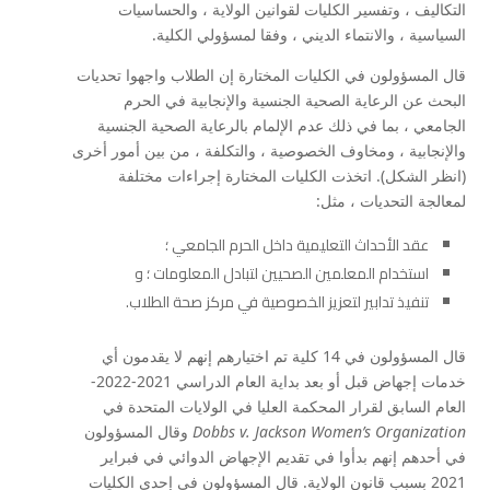
التكاليف ، وتفسير الكليات لقوانين الولاية ، والحساسيات
السياسية ، والانتماء الديني ، وفقا لمسؤولي الكلية.
قال المسؤولون في الكليات المختارة إن الطلاب واجهوا تحديات
البحث عن الرعاية الصحية الجنسية والإنجابية في الحرم
الجامعي ، بما في ذلك عدم الإلمام بالرعاية الصحية الجنسية
والإنجابية ، ومخاوف الخصوصية ، والتكلفة ، من بين أمور أخرى
(انظر الشكل). اتخذت الكليات المختارة إجراءات مختلفة
لمعالجة التحديات ، مثل:
عقد الأحداث التعليمية داخل الحرم الجامعي ؛
استخدام المعلمين الصحيين لتبادل المعلومات ؛ و
تنفيذ تدابير لتعزيز الخصوصية في مركز صحة الطلاب.
قال المسؤولون في 14 كلية تم اختيارهم إنهم لا يقدمون أي
خدمات إجهاض قبل أو بعد بداية العام الدراسي 2021-2022-
العام السابق لقرار المحكمة العليا في الولايات المتحدة في
Dobbs v. Jackson Women’s Organization
وقال المسؤولون
في أحدهم إنهم بدأوا في تقديم الإجهاض الدوائي في فبراير
2021 بسبب قانون الولاية. قال المسؤولون في إحدى الكليات