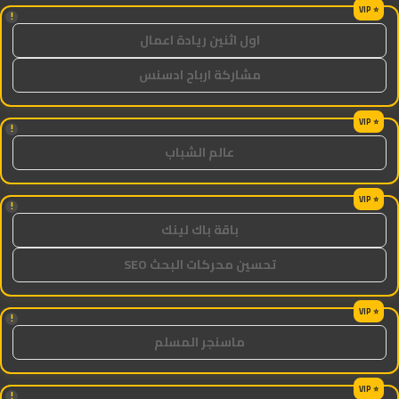
!
اول اثنين ريادة اعمال
مشاركة ارباح ادسنس
!
عالم الشباب
!
باقة باك لينك
تحسين محركات البحث SEO
!
ماسنجر المسلم
!