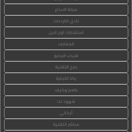
مجلة الابداع
نادي الترددات
استشارات اون لاين
المعارف
هيدب فيديو
رمح التقنية
رذاذ التجارة
طعم وكيف
شهود نت
أركاني
مباشر التقنية