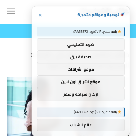
توصية ومواقع متميزة:
×
باقة متميزة VIP (كود: AA35872):
ضوء التعليمي
طالب جامعي وصول إلى الرعاية
صحيفة برق
الصحية الجنسية والإنجابية
موقع اشراقات
موقع اشراق اون لاين
اركان سياحة وسفر
باقة متميزة VIP (كود: AA86842):
عالم الشباب