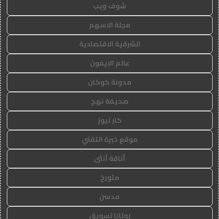
شوف ويب
مجلة الاسهم
الشرقية الاقتصادية
عالم الايفون
مدونة كوكان
صحيفة نهج
كار نيوز
موقع خبرة التقني
أناقة أنثى
متورخ
مدسن
روتانا تسويق