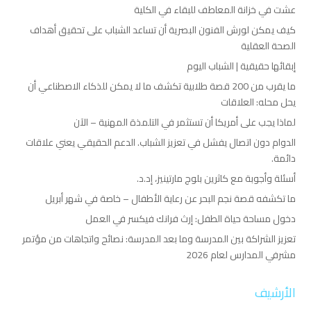
عشت في خزانة المعاطف للبقاء في الكلية
كيف يمكن لورش الفنون البصرية أن تساعد الشباب على تحقيق أهداف
الصحة العقلية
إبقائها حقيقية | الشباب اليوم
ما يقرب من 200 قصة طلابية تكشف ما لا يمكن للذكاء الاصطناعي أن
يحل محله: العلاقات
لماذا يجب على أمريكا أن تستثمر في التلمذة المهنية – الآن
الدوام دون اتصال يفشل في تعزيز الشباب. الدعم الحقيقي يعني علاقات
دائمة.
أسئلة وأجوبة مع كاثرين بلوج مارتينيز، إد.د.
ما تكشفه قصة نجم البحر عن رعاية الأطفال – خاصة في شهر أبريل
دخول مساحة حياة الطفل: إرث فرانك فيكسر في العمل
تعزيز الشراكة بين المدرسة وما بعد المدرسة: نصائح واتجاهات من مؤتمر
مشرفي المدارس لعام 2026
الأرشيف