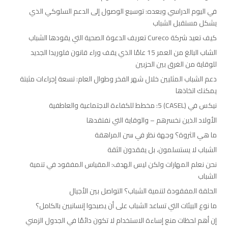
في اليوم الدراسي وبعده: توسيع الوصول إلى الدعم السلوكي الذي
يشكل مستقبل الشباب
كيف تعيد شركة Cureco تعريف الدعوة الصحية التي يقودها الشباب
الشاب البالغ من العمر 15 عامًا الذي يقف وراء قانون فلوريدا الجديد
للوقاية من الغرق بين الحزبين
دعم الشباب المثليين خلال شهر الفخر وطوال العام: تسعة إجراءات مثبتة
يمكنك اتخاذها
نيكس في (CASEL) 5: مخطط للكفاءة الاجتماعية والعاطفية
الأولاد الذين نخسرهم – والوقاية التي نفتقدها
ما هي الثروة؟ وجهة نظر في سن المراهقة
الشباب لا يستسلمون، بل يفقدون الثقة
نحن نعلم المهارات ولكن ليس الهدف: المقياس المفقود في تنمية
الشباب
الحلقة المفقودة لتنمية الشباب؟ التواصل بين الأجيال
ما نوع البيئات التي تساعد الشباب على أن يصبحوا إنسانيين بالكامل؟
إن أهم لحظات منع إساءة الاستخدام لا تكون دائمًا في الجدول الزمني