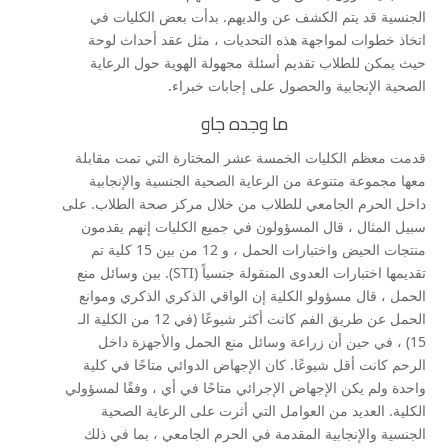
الجنسية قد يتم الكشف عن والديهم. بدأت بعض الكليات في
اتخاذ خطوات لمواجهة هذه التحديات ، مثل عقد أحداث لوحة
حيث يمكن للطلاب تقديم أسئلة مجهولة الهوية حول الرعاية
الصحية الإنجابية والحصول على إجابات خبراء.
ما وجده جاو
قدمت معظم الكليات الخمسة عشر المختارة التي تمت مقابلة
معها مجموعة متنوعة من الرعاية الصحية الجنسية والإنجابية
داخل الحرم الجامعي للطلاب من خلال مركز صحة الطلاب. على
سبيل المثال ، قال المسؤولون في جميع الكليات إنهم يقدمون
منتجات الحيض واختبارات الحمل ، و 12 من بين 15 كلية تم
تقديمها اختبارات العدوى المنقولة جنسياً (STI). بين وسائل منع
الحمل ، قال مسؤولو الكلية إن الواقي الذكري الذكري وموانع
الحمل عن طريق الفم كانت أكثر شيوعًا (في 12 من الكلية الـ
15) ، في حين أن زراعة وسائل منع الحمل والأجهزة داخل
الرحم كانت أقل شيوعًا. كان الإجهاض الدوائي متاحًا في كلية
واحدة ولم يكن الإجهاض الإجرائي متاحًا في أي ، وفقًا لمسؤولي
الكلية. العديد من العوامل التي أثرت على الرعاية الصحية
الجنسية والإنجابية المقدمة في الحرم الجامعي ، بما في ذلك