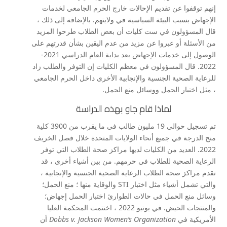
إنهم توقفوا عن تقديم الإحالات خارج الحرم الجامعي لخدمات
الإجهاض بسبب البيئة السياسية في ولايتهم. بالإضافة إلى ذلك ،
قال المسؤولون في ست كليات أن بعض الطلاب طرحوا المزيد
من الأسئلة أو عبروا عن مزيد من عدم اليقين بشأن قدرتهم على
الوصول إلى خدمات الإجهاض بعد بداية العام الدراسي 2021-
2022. قال المسؤولون في معظم الكليات إن التوفر والطلب زاد
للرعاية الصحية الجنسية والإنجابية الأخرى داخل الحرم الجامعي
، مثل اختبار الحمل ووسائل منع الحمل.
لماذا قام جاو بهذه الدراسة
تم تسجيل حوالي 19 مليون طالب في ما يقرب من 3900 كلية
منح الدرجة في جميع أنحاء الولايات المتحدة خلال فصل الخريف
2022. العديد من الكليات لديها مراكز صحة الطلاب التي توفر
الرعاية الصحية للطلاب في حرمهم. من بين أشياء أخرى ، قد
تقدم مراكز صحة الطلاب الرعاية الصحية الجنسية والإنجابية ،
والتي تشمل أشياء مثل اختبار STI والوقاية منها ؛ منع الحمل؛
وسائل منع الحمل في حالات الطوارئ اختبار الحمل إجهاض؛
والمنتجات الحيض. في يونيو 2022 ، اختتمت المحكمة العليا
الأمريكية في
Dobbs v. Jackson Women’s Organization
أن