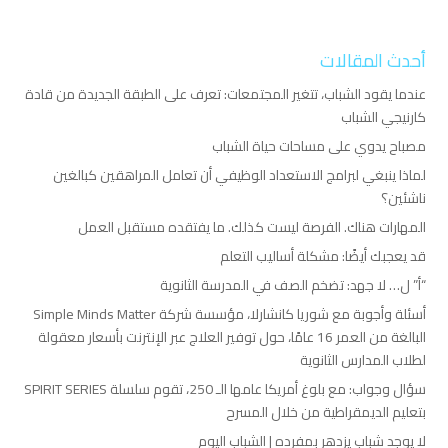
أحدث المقالات
عندما يقود الشباب، تتغير المجتمعات: تعرف على الطبقة الجديدة من قادة
كارنيجي الشباب
مصباح يدوي على مساحات حياة الشباب
لماذا ينبغي لبرامج الاستعداد الوظيفي أن تعامل المراهقين كبالغين
ناشئين؟
المهارات هناك. الفرصة ليست كذلك. ما يفتقده مستقبل العمل
قد يعجبك أيضًا: مشكلة أساليب التعلم
“أ” ل… لا جهد: تضخم الصف في المدرسة الثانوية
أسئلة وأجوبة مع شوريا كانشارلا، مؤسسة شركة Simple Minds Matter
البالغة من العمر 16 عامًا، حول توفير العلاج عبر الإنترنت بأسعار معقولة
لطلاب المدارس الثانوية
سؤال وجواب: مع بلوغ أمريكا عامها الـ 250، تقوم سلسلة SPIRIT SERIES
بتعليم الديمقراطية من خلال المسرح
لا يوجد شباب يزدهر بمفرده | الشباب اليوم