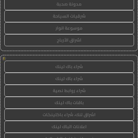
مدونة صحبة
شرقيات السياحة
موسوعة انوار
اشراق الأرباح
!
شراء باك لينك
شراء باك لينك
شراء روابط نصية
باقات باك لينك
اشراق لنك، شراء باكلينكات
اعلانات الباك لينك