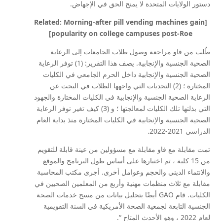
دستور الولايات المتحدة لا يمنح الحق في الإجهاض.
[Related: Morning-after pill vending machines gain
popularity on college campuses post-Roe]
طُلب من قاو مراجعة وصول طلاب الجامعات إلى الرعاية
الصحية الجنسية والإنجابية. يصف هذا التقرير: (1) توفر الرعاية
الصحية الجنسية والإنجابية داخل الحرم الجامعي في الكليات
المختارة ؛ (2) التحديات التي واجهها الطلاب في البحث عن
الرعاية الصحية الجنسية والإنجابية في الكليات المختارة والجهود
التي بذلتها تلك الكليات لمعالجتها ؛ و (3) كيف تغير توفر الرعاية
الصحية الجنسية والإنجابية في الكليات المختارة منذ بداية العام
الدراسي 2021-2022.
تمت مقابلة مع قاو مقابلة مع مسؤولين من عينة قابلة للتقويم
من 15 كلية ، تم اختيارها على أساس طول البرنامج والموقع
والانتماء الديني والحجم وعوامل أخرى. أجرى مكتب المحاسبة
مقابلة مع ثلاث منظمات مهنية وأربع من المعلمين الصحيين في
الكليات. قام GAO أيضًا بتحليل بيانات من مسح خدمات الصحة
الجنسية التابعة لجمعية الصحة الأمريكية في السنة التقويمية
لعام 2022 ، وهو الأحدث المتاح “.