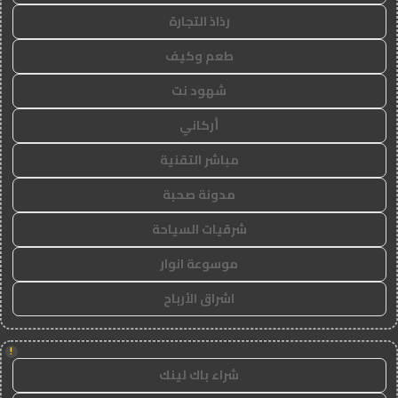
رذاذ التجارة
طعم وكيف
شهود نت
أركاني
مباشر التقنية
مدونة صحبة
شرقيات السياحة
موسوعة انوار
اشراق الأرباح
!
شراء باك لينك