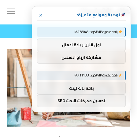
توصية ومواقع متميزة:
×
باقة متميزة VIP (كود: AA38045):
اول اثنين ريادة اعمال
مشاركة ارباح ادسنس
باقة متميزة VIP (كود: AA11138):
باقة باك لينك
تحسين محركات البحث SEO