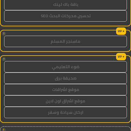
باقة باك لينك
تحسين محركات البحث SEO
!
ماسنجر المسلم
!
ضوء التعليمي
صحيفة برق
موقع اشراقات
موقع اشراق اون لاين
اركان سياحة وسفر
!