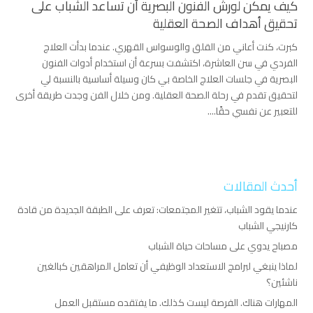
كيف يمكن لورش الفنون البصرية أن تساعد الشباب على
تحقيق أهداف الصحة العقلية
كبرت، كنت أعاني من القلق والوسواس القهري. عندما بدأت العلاج
الفردي في سن العاشرة، اكتشفت بسرعة أن استخدام أدوات الفنون
البصرية في جلسات العلاج الخاصة بي كان وسيلة أساسية بالنسبة لي
لتحقيق تقدم في رحلة الصحة العقلية. ومن خلال الفن وجدت طريقة أخرى
للتعبير عن نفسي حقًا....
أحدث المقالات
عندما يقود الشباب، تتغير المجتمعات: تعرف على الطبقة الجديدة من قادة
كارنيجي الشباب
مصباح يدوي على مساحات حياة الشباب
لماذا ينبغي لبرامج الاستعداد الوظيفي أن تعامل المراهقين كبالغين
ناشئين؟
المهارات هناك. الفرصة ليست كذلك. ما يفتقده مستقبل العمل