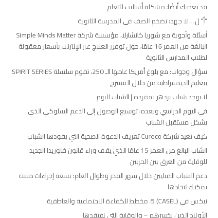
قد يعجبك أيضًا: مشكلة أساليب التعلم
“أ” ل… لا جهد: تضخم الصف في المدرسة الثانوية
أسئلة وأجوبة مع شوريا كانشارلا، مؤسسة شركة Simple Minds Matter
البالغة من العمر 16 عامًا، حول توفير العلاج عبر الإنترنت بأسعار معقولة
لطلاب المدارس الثانوية
سؤال وجواب: مع بلوغ أمريكا عامها الـ 250، تقوم سلسلة SPIRIT SERIES
بتعليم الديمقراطية من خلال المسرح
لا يوجد شباب يزدهر بمفرده | الشباب اليوم
في اليوم الدراسي وبعده: توسيع الوصول إلى الدعم السلوكي الذي
يشكل مستقبل الشباب
كيف تعيد شركة Cureco تعريف الدعوة الصحية التي يقودها الشباب
الشاب البالغ من العمر 15 عامًا الذي يقف وراء قانون فلوريدا الجديد
للوقاية من الغرق بين الحزبين
دعم الشباب المثليين خلال شهر الفخر وطوال العام: تسعة إجراءات مثبتة
يمكنك اتخاذها
نيكس في (CASEL) 5: مخطط للكفاءة الاجتماعية والعاطفية
الأولاد الذين نخسرهم – والوقاية التي نفتقدها