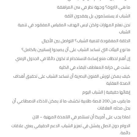
ما هي الثروة؟ وجهة نظر في سن المراهقة
الشباب لا يستسلمون، بل يفقدون الثقة
نحن نعلم المهارات ولكن ليس الهدف: المقياس المفقود في تنمية
الشباب
الحلقة المفقودة لتنمية الشباب؟ التواصل بين الأجيال
ما نوع البيئات التي تساعد الشباب على أن يصبحوا إنسانيين بالكامل؟
إن أهم لحظات منع إساءة الاستخدام لا تكون دائمًا في الجدول الزمني
عشت في خزانة المعاطف للبقاء في الكلية
كيف يمكن لورش الفنون البصرية أن تساعد الشباب على تحقيق أهداف
الصحة العقلية
إبقائها حقيقية | الشباب اليوم
ما يقرب من 200 قصة طلابية تكشف ما لا يمكن للذكاء الاصطناعي أن
يحل محله: العلاقات
لماذا يجب على أمريكا أن تستثمر في التلمذة المهنية – الآن
الدوام دون اتصال يفشل في تعزيز الشباب. الدعم الحقيقي يعني علاقات
دائمة.