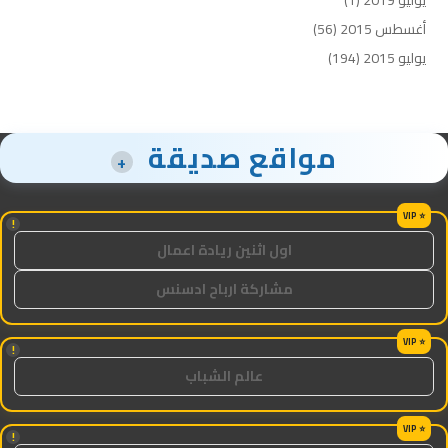
أغسطس 2015
(56)
يوليو 2015
(194)
مواقع صديقة
+
!
اول اثنين ريادة اعمال
مشاركة ارباح ادسنس
!
عالم الشباب
!