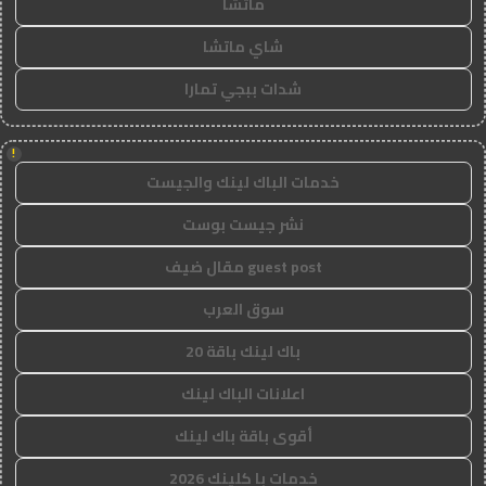
ماتشا
شاي ماتشا
شدات ببجي تمارا
!
خدمات الباك لينك والجيست
نشر جيست بوست
guest post مقال ضيف
سوق العرب
باك لينك باقة 20
اعلانات الباك لينك
أقوى باقة باك لينك
خدمات با كلينك 2026