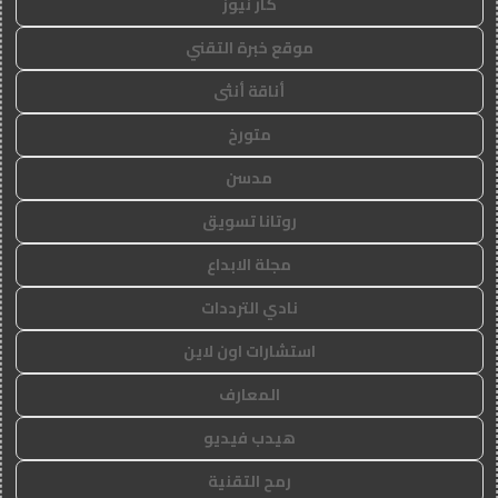
كار نيوز
موقع خبرة التقني
أناقة أنثى
متورخ
مدسن
روتانا تسويق
مجلة الابداع
نادي الترددات
استشارات اون لاين
المعارف
هيدب فيديو
رمح التقنية