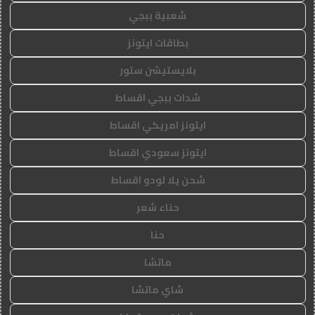
شعبية ببجي
بطاقات ايتونز
بلايستيشن ستور
شدات ببجي اقساط
ايتونز امريكي اقساط
ايتونز سعودي اقساط
شحن يلا لودو اقساط
حناء شعر
حنا
ماتشا
شاي ماتشا