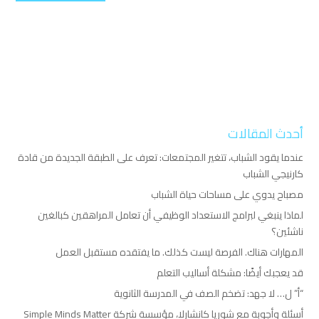
أحدث المقالات
عندما يقود الشباب، تتغير المجتمعات: تعرف على الطبقة الجديدة من قادة
كارنيجي الشباب
مصباح يدوي على مساحات حياة الشباب
لماذا ينبغي لبرامج الاستعداد الوظيفي أن تعامل المراهقين كبالغين
ناشئين؟
المهارات هناك. الفرصة ليست كذلك. ما يفتقده مستقبل العمل
قد يعجبك أيضًا: مشكلة أساليب التعلم
“أ” ل… لا جهد: تضخم الصف في المدرسة الثانوية
أسئلة وأجوبة مع شوريا كانشارلا، مؤسسة شركة Simple Minds Matter