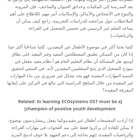
بعد المدرسة إلى المكتبات وحدائق الحيوان والمتاحف، فإن المرونة
والتنوع في الأشخاص والأماكن والإمكانيات أمر مهم. (للاطلاع على أهم
الملاحظات حول مراجعته للدراسات التجريبية، راجع كيف يمكن أن
يساعد التعلم غير الرسمي في تحسين التحصيل في القراءة
والرياضيات.)
كلما بحثنا أكثر في موضوع الأطفال غير المقيدين، كلما تساءلنا أكثر عما
إذا كان من الممكن تطبيق المصطلحين المقيد وغير المقيد على نطاق
أوسع. هل المشكلة أن نظام التعليم العام هو أ
نظام مقيد
مقفل في
نموذج التشغيل الذي ينتج
المتعلمين المقيدين
لأنه، في السعي لتحقيق
التنمية
المهارات المقيدة
فهو يحد بشكل غير ضروري من بناء المهارات
غير المقيدة من خلال المناهج الدراسية التي تبالغ في التركيز على إتقانها
المعرفة المقيدة
؟
[Related: In learning ECOsystems OST must be a
champion of positive youth development]
إذا أرادت المجتمعات
أطفال غير مقيدين
وكما يفعل ريتشاردسون بوضوح،
لا يمكن للقادة أن يركزوا فقط على سد الفجوات في مهارات القراءة
والرياضيات المقيدة. إنهم بحاجة إلى دعم الجهود بلا خوف لدمج المزيد