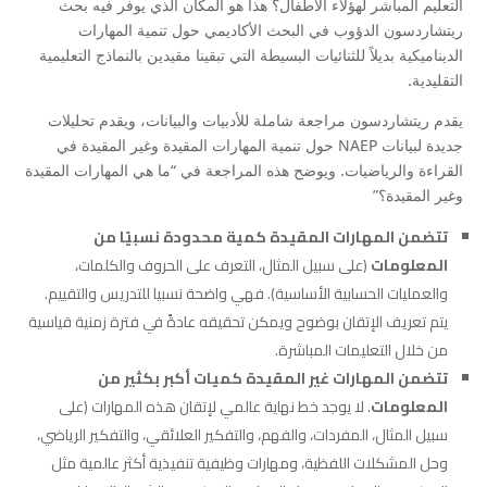
التعليم المباشر لهؤلاء الأطفال؟ هذا هو المكان الذي يوفر فيه بحث
ريتشاردسون الدؤوب في البحث الأكاديمي حول تنمية المهارات
الديناميكية بديلاً للثنائيات البسيطة التي تبقينا مقيدين بالنماذج التعليمية
التقليدية.
يقدم ريتشاردسون مراجعة شاملة للأدبيات والبيانات، ويقدم تحليلات
جديدة لبيانات NAEP حول تنمية المهارات المقيدة وغير المقيدة في
القراءة والرياضيات. ويوضح هذه المراجعة في “ما هي المهارات المقيدة
وغير المقيدة؟”
تتضمن المهارات المقيدة كمية محدودة نسبيًا من
المعلومات
(على سبيل المثال، التعرف على الحروف والكلمات،
والعمليات الحسابية الأساسية). فهي واضحة نسبيا للتدريس والتقييم.
يتم تعريف الإتقان بوضوح ويمكن تحقيقه عادةً في فترة زمنية قياسية
من خلال التعليمات المباشرة.
تتضمن المهارات غير المقيدة كميات أكبر بكثير من
المعلومات
. لا يوجد خط نهاية عالمي لإتقان هذه المهارات (على
سبيل المثال، المفردات، والفهم، والتفكير العلائقي، والتفكير الرياضي،
وحل المشكلات اللفظية، ومهارات وظيفية تنفيذية أكثر عالمية مثل