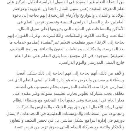
من أنشطة التعلم غير المقيدة في الفصول الدراسية لتقليل التركيز على
تعلم المعرفة المقيدة (على سبيل المثال، الجداول الدورية، وعواصم
الولايات والبلدان، والتواريخ والأرقام التاريخية). إنهم بحاجة إلى دعوة
العاملين خارج الفصل الدراسي لتسمية وتحسين فرص التعلم في
الأماكن والمساحات غير المقيدة التي يديرونها (على سبيل المثال،
الملاعب، وملاعب الكرة، والمكتبات، والكافيتريات، وغرف الفنون). إنهم
بحاجة إلى الارتقاء بدور
منظمات التعلم غير المقيدة
(مقدمو خدمات ما
بعد المدرسة، والمكتبات، ومنظمات الفنون والثقافة، وبرامج التوظيف
الصيفية) الموجودة في كل مجتمع، مما يثري التعلم على مدار العام
خارج المبنى المدرسي واليوم الدراسي.
والأهم من ذلك، أنهم بحاجة إلى فهم الحاجة إلى ذلك بشكل أفضل
وسطاء غير مقيدين
والغرض منه هو إدارة النظام البيئي للتعلم الذي تعد
المدارس جزءًا منه. الأنظمة المدرسية، بحكم تصميمها، هي أنظمة
مغلقة. يجب مشاركة تطوير تجارب تعليمية متنوعة وغير مقيدة على
مدار العام في المدرسة وفي جميع أنحاء المجتمع مع وسطاء النظام
البيئي لريادة الأعمال الذين تثق بهم العائلات والمدارس والشركات
ومجموعة من المنظمات والمؤسسات التعليمية في المجتمعات. لا يتمثل
دورهم في إدارة البرامج بشكل مباشر، بل في تحفيز التكيف والتعاون
والابتكار والثقة مع شركاء النظام البيئي بطرق تزيد من فرص تنمية