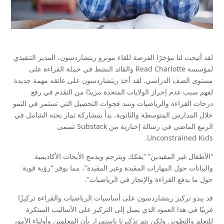
لقد أتيحت لنا مؤخرًا الفرصة للقاء مونرو ريتشاردسون، المدير التنفيذي
لمؤسسة Read Charlotte والقائد النشط في حملة القراءة على
مستوى الصف الدراسي. لقد أخذ ريتشاردسون على عاتقه مهمة جديدة
لفهم سبب عدم إحراز الولايات المتحدة مزيدًا من التقدم في رفع
درجات القراءة والرياضيات وسد فجوات التحصيل التي تستمر في النمو
خلال المدارس المتوسطة والثانوية. بدأ بمشاركة ثمار بحثه الشامل في
الربيع الماضي في رسالة إخبارية من Substack تسمى
Unconstrained Kids.
“الأطفال غير المقيدين” “يفكك ويترجم ويدمج الأبحاث الأكاديمية
والبيانات حول المهارات المقيدة وغير المقيدة”، مما يوفر “رؤية قوية
حول ما يدفع القراءة والإنجاز في الرياضيات”.
قد يبدو تركيز ريتشاردسون على أساسيات الرياضيات والقراءة تركيزًا
غريبًا في هذا العمود الذي يميل إلى التركيز على الأساليب المبتكرة
للتعلم والتطوير. ولكن يتم تذكيرنا باستمرار بأن المعلمين وأولياء الأمور