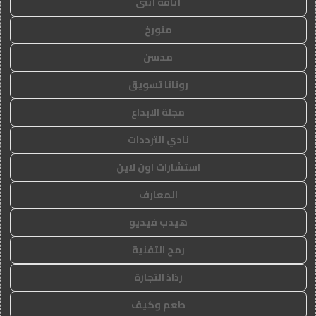
أناقة أنثى
متورخ
مدسن
روتانا تسويق
مجلة الابداع
نادي الترددات
استشارات اون لاين
المعارف
هيدب فيديو
رمح التقنية
رذاذ التجارة
طعم وكيف