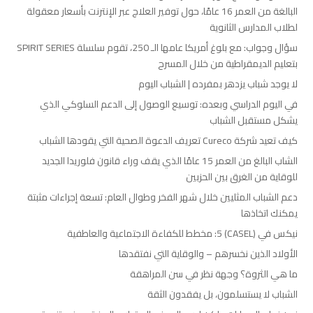
البالغة من العمر 16 عامًا، حول توفير العلاج عبر الإنترنت بأسعار معقولة
لطلاب المدارس الثانوية
سؤال وجواب: مع بلوغ أمريكا عامها الـ 250، تقوم سلسلة SPIRIT SERIES
بتعليم الديمقراطية من خلال المسرح
لا يوجد شباب يزدهر بمفرده | الشباب اليوم
في اليوم الدراسي وبعده: توسيع الوصول إلى الدعم السلوكي الذي
يشكل مستقبل الشباب
كيف تعيد شركة Cureco تعريف الدعوة الصحية التي يقودها الشباب
الشاب البالغ من العمر 15 عامًا الذي يقف وراء قانون فلوريدا الجديد
للوقاية من الغرق بين الحزبين
دعم الشباب المثليين خلال شهر الفخر وطوال العام: تسعة إجراءات مثبتة
يمكنك اتخاذها
نيكس في (CASEL) 5: مخطط للكفاءة الاجتماعية والعاطفية
الأولاد الذين نخسرهم – والوقاية التي نفتقدها
ما هي الثروة؟ وجهة نظر في سن المراهقة
الشباب لا يستسلمون، بل يفقدون الثقة