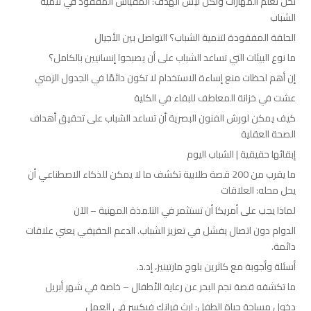
نحن نعلم المهارات ولكن ليس الهدف: المقياس المفقود في تنمية
الشباب
الحلقة المفقودة لتنمية الشباب؟ التواصل بين الأجيال
ما نوع البيئات التي تساعد الشباب على أن يصبحوا إنسانيين بالكامل؟
إن أهم لحظات منع إساءة الاستخدام لا تكون دائمًا في الجدول الزمني
عشت في خزانة المعاطف للبقاء في الكلية
كيف يمكن لورش الفنون البصرية أن تساعد الشباب على تحقيق أهداف
الصحة العقلية
إبقائها حقيقية | الشباب اليوم
ما يقرب من 200 قصة طلابية تكشف ما لا يمكن للذكاء الاصطناعي أن
يحل محله: العلاقات
لماذا يجب على أمريكا أن تستثمر في التلمذة المهنية – الآن
الدوام دون اتصال يفشل في تعزيز الشباب. الدعم الحقيقي يعني علاقات
دائمة.
أسئلة وأجوبة مع كاثرين بلوج مارتينيز، إد.د.
ما تكشفه قصة نجم البحر عن رعاية الأطفال – خاصة في شهر أبريل
دخول مساحة حياة الطفل: إرث فرانك فيكسر في العمل