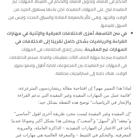
التحكم في الانتباه، وتحويل الانتباه، والتحكم في التثبيط). المهارات غير
المقيدة تبني على المهارات المقيدة. لكن بناءها يستغرق المزيد من
الوقت والجهد. وهي تتأثر بالمعرفة المتاحة والسياق المحدد وليس من
السهل تقييمها.
في سن التاسعة، تُعزى الاختلافات العرقية والإثنية في مهارات
القراءة والرياضيات بشكل كامل تقريبًا إلى الاختلافات في
المهارات غير المقيدة.
يمكن إغلاق الاختلافات في المهارات
المقيدة بسرعة بنهاية الصف الثالث بتعليمات واضحة. تستمر الاختلافات
في المهارات غير المقيدة بين المجموعات لفترة أطول وتنمو بمرور
الوقت. هناك حاجة إلى استراتيجيات مختلفة.
لماذا هذا التمييز مهم؟ إن افتتاحية مقالة ريتشاردسون المتزعزعة،
“قائمة عمل من المهارات المقيدة وغير المقيدة التي تدعم القراءة
والإنجاز في الرياضيات” توضح هذه النقطة بشكل جيد:
“إن المقيدة وغير المقيدة ليست مجرد طريقة أخرى لقول “أساسي”
و”معقد” (أو “أسهل” و”أصعب”). ويتجلى هذا بشكل أكثر وضوحًا عندما
نأخذ في الاعتبار أن المهارات التنفيذية – الذاكرة العاملة، والمرونة
المعرفية، والتحكم في التثبيط – والمعرفة العالمية هي مهارات غير