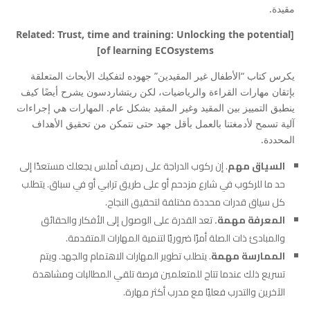
مقيدة.
[Related: Trust, time and training: Unlocking the potential
of learning ECOsystems]
يكرس كتاب “الأطفال غير المقيدين” جهوده لتفكيك الأبحاث المتعلقة
بإتقان مهارات القراءة والرياضيات، لكن ريتشاردسون يشرح أيضًا كيف
ينطبق التمييز بين المقيد وغير المقيد بشكل عام. المهارات هي إجراءات
آلية تسمح لأدمغتنا بالعمل بأقل جهد حتى نتمكن من تحقيق الأهداف
المحددة.
السياق مهم
. إن ركوب الدراجة على رصيف أملس يجعلك مستعدًا إلى
حد ما للركوب في شارع مزدحم أو على طريق ترابي أو في سباق. يتطلب
كل سياق قدرات محددة مختلفة لتحقيق النجاح.
المعرفة مهمة.
تعد القدرة على الوصول إلى الأفكار والحقائق
والمبادئ ذات الصلة أمرًا ضروريًا لتنمية المهارات المتقدمة.
الممارسة مهمة
. يتطلب تطوير المهارات الاهتمام والجهد. ويتم
تسريع ذلك عندما تتاح للمتعلمين فرصة تلقي المطالبات ومشاهدة
الآخرين والتدرب فعليًا مع مدرب أكثر مهارة.