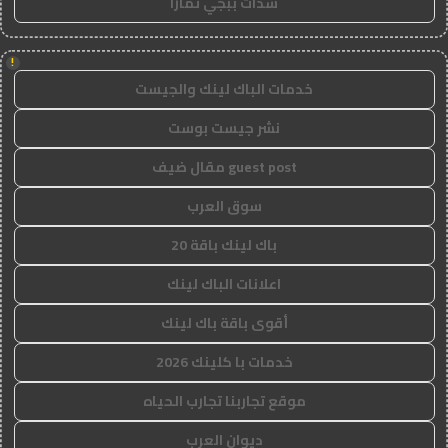
شدات ببجي تمارا
!
خدمات الباك لينك والجيست
نشر جيست بوست
guest post مقال ضيف
سوق العرب
باك لينك باقة 20
اعلانات الباك لينك
أقوى باقة باك لينك
خدمات با كلينك 2026
موقع تجاربنا تجارب الحياه
ديوان العرب