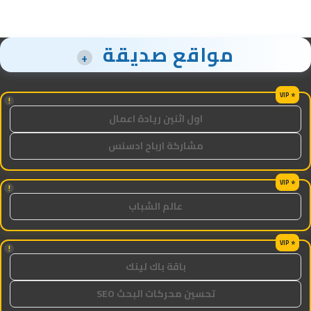
مواقع صديقة
+
!
اول اثنين ريادة اعمال
مشاركة ارباح ادسنس
!
عالم الشباب
!
باقة باك لينك
تحسين محركات البحث SEO