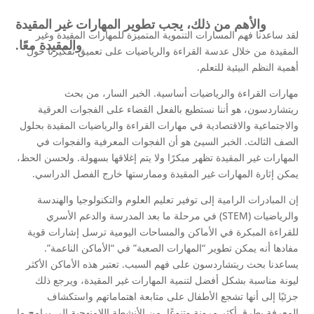
والأهم من ذلك، يجب تطوير المهارات غير المقيدة
لقد ساعدنا فهم المسارات التنموية المتميزة للمهارات المقيدة وغير
والمقيدة معًا.
المقيدة من خلال عدسة القراءة والرياضيات على تعميق تفكيرنا حول
أهمية النظم البيئية للتعلم.
مهارات القراءة والرياضيات أساسية. الخبر السار، من بحث
ريتشاردسون، هو أننا نستطيع بالفعل القضاء على الفجوات العرقية
والاجتماعية والاقتصادية في مهارات القراءة والرياضيات المقيدة بحلول
الصف الثالث. الخبر السيئ هو أن الفجوات المعرفية والفجوات في
المهارات غير المقيدة تظهر مبكرًا ولا يتم إغلاقها بسهولة. ولحسن الحظ،
يمكن إثارة المهارات غير المقيدة وممارستها خارج الفصل الدراسي.
إن المبادرات الرامية إلى توفير تعليم العلوم والتكنولوجيا والهندسة
والرياضيات (STEM) في مرحلة ما بعد المدرسة والدعم الأسري
للقراءة المبكرة في الأماكن والمساحات اليومية ترسل إشارات قوية
مفادها أنه يمكن تطوير “المهارات الصعبة” في “الأماكن الناعمة”.
يساعدنا بحث ريتشاردسون على فهم السبب. تعتبر هذه الأماكن الأكثر
ليونة مناسبة بشكل أفضل لتنمية المهارات غير المقيدة، ويرجع ذلك
جزئيًا إلى أنها تشجع الأطفال على متابعة اهتماماتهم واستكشاف
المعرفة بطرق أكثر مرونة وتنوعًا. من الأنشطة اللامنهجية إلى برامج ما