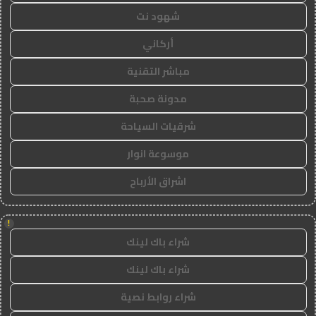
شهود نت
أركاني
مباشر التقنية
مدونة صحبة
شرقيات السياحة
موسوعة انوار
اشراق الأرباح
!
شراء باك لينك
شراء باك لينك
شراء روابط نصية