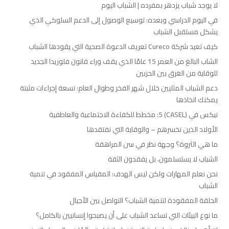
لا يوجد شباب يزدهر بمفرده | الشباب اليوم
في اليوم الدراسي وبعده: توسيع الوصول إلى الدعم السلوكي الذي
يشكل مستقبل الشباب
كيف تعيد شركة Cureco تعريف الدعوة الصحية التي يقودها الشباب
الشاب البالغ من العمر 15 عامًا الذي يقف وراء قانون فلوريدا الجديد
للوقاية من الغرق بين الحزبين
دعم الشباب المثليين خلال شهر الفخر وطوال العام: تسعة إجراءات مثبتة
يمكنك اتخاذها
نيكس في (CASEL) 5: مخطط للكفاءة الاجتماعية والعاطفية
الأولاد الذين نخسرهم – والوقاية التي نفتقدها
ما هي الثروة؟ وجهة نظر في سن المراهقة
الشباب لا يستسلمون، بل يفقدون الثقة
نحن نعلم المهارات ولكن ليس الهدف: المقياس المفقود في تنمية
الشباب
الحلقة المفقودة لتنمية الشباب؟ التواصل بين الأجيال
ما نوع البيئات التي تساعد الشباب على أن يصبحوا إنسانيين بالكامل؟