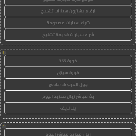
ارقام يشترون سيارات تشليح
شراء سيارات مصدومة
شراء سيارات قديمة تشليح
!
كورة 365
كورة سيتي
جول العرب goalarab
بث مباشر ريال مدريد اليوم
يلا لايف
!
ريال مدريد مباشر اليوم