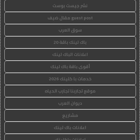
نشر جيست بوست
guest post مقال ضيف
سوق العرب
باك لينك باقة 20
اعلانات الباك لينك
أقوى باقة باك لينك
خدمات با كلينك 2026
موقع تجاربنا تجارب الحياه
ديوان العرب
مشاريع
اعلانات باك لينك
اعلانات باكلينك