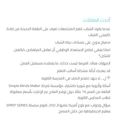
أحدث المقالات
عندما يقود الشباب، تتغير المجتمعات: تعرف على الطبقة الجديدة من قادة
كارنيجي الشباب
مصباح يدوي على مساحات حياة الشباب
لماذا ينبغي لبرامج الاستعداد الوظيفي أن تعامل المراهقين كبالغين
ناشئين؟
المهارات هناك. الفرصة ليست كذلك. ما يفتقده مستقبل العمل
قد يعجبك أيضًا: مشكلة أساليب التعلم
“أ” ل… لا جهد: تضخم الصف في المدرسة الثانوية
أسئلة وأجوبة مع شوريا كانشارلا، مؤسسة شركة Simple Minds Matter
البالغة من العمر 16 عامًا، حول توفير العلاج عبر الإنترنت بأسعار معقولة
لطلاب المدارس الثانوية
سؤال وجواب: مع بلوغ أمريكا عامها الـ 250، تقوم سلسلة SPIRIT SERIES
بتعليم الديمقراطية من خلال المسرح