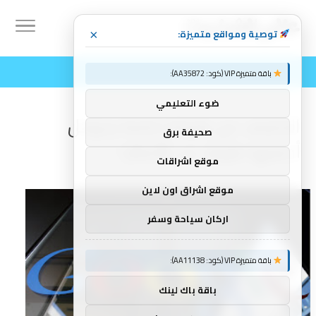
توصية ومواقع متميزة:
×
باقة متميزة VIP (كود: AA35872):
ضوء التعليمي
الكشف عن شركة خاصة بجوجل
صحيفة برق
أخفتها طويلا عن الأنظار !
موقع اشراقات
موقع اشراق اون لاين
اركان سياحة وسفر
باقة متميزة VIP (كود: AA11138):
باقة باك لينك