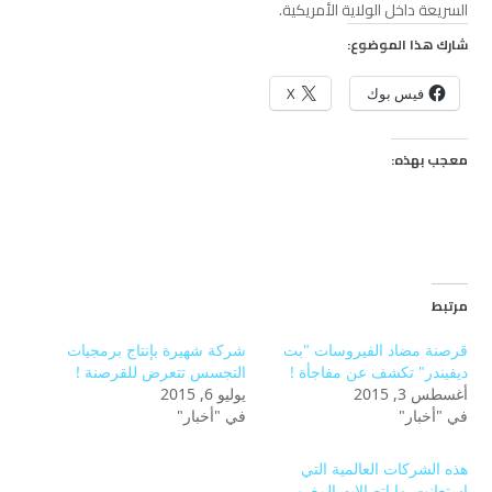
السريعة داخل الولاية الأمريكية.
شارك هذا الموضوع:
فيس بوك
X
معجب بهذه:
مرتبط
قرصنة مضاد الفيروسات "بت
شركة شهيرة بإنتاج برمجيات
ديفيندر" تكشف عن مفاجأة !
التجسس تتعرض للقرصنة !
أغسطس 3, 2015
يوليو 6, 2015
في "أخبار"
في "أخبار"
هذه الشركات العالمية التي
استعانت بها اتصالات المغرب