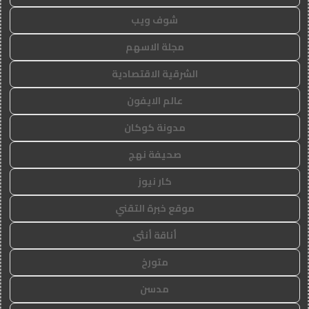
شوف ويب
مجلة الاسهم
الشرقية الاقتصادية
عالم الايفون
مدونة كوكان
صحيفة نهج
كار نيوز
موقع خبرة التقني
أناقة أنثى
متورخ
مدسن