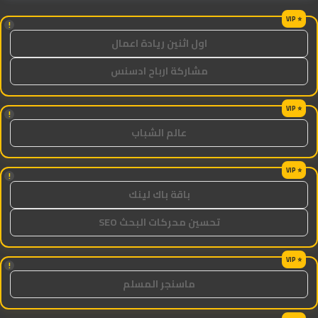
!
اول اثنين ريادة اعمال
مشاركة ارباح ادسنس
!
عالم الشباب
!
باقة باك لينك
تحسين محركات البحث SEO
!
ماسنجر المسلم