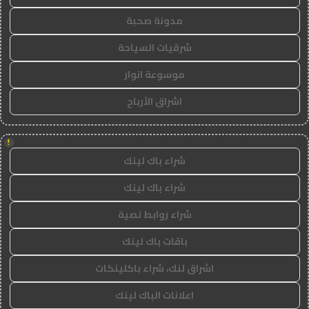
مدونة صحبة
شرقيات السياحة
موسوعة انوار
اشراق الأرباح
!
شراء باك لينك
شراء باك لينك
شراء روابط نصية
باقات باك لينك
اشراق لنك، شراء باكلينكات
اعلانات الباك لينك