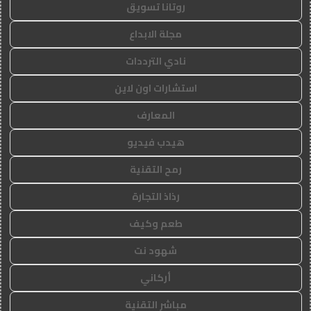
روتانا تسويق
مجلة الابداع
نادي الترددات
استشارات اون لاين
المعارف
هيدب فيديو
رمح التقنية
رذاذ التجارة
طعم وكيف
شهود نت
أركاني
مباشر التقنية