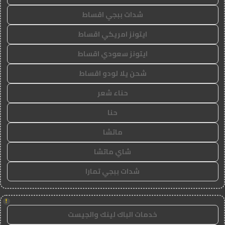
شدات ببجي اقساط
ايتونز امريكي اقساط
ايتونز سعودي اقساط
شحن يلا لودو اقساط
حناء شعر
حنا
ماتشا
شاي ماتشا
شدات ببجي تمارا
!
خدمات الباك لينك والجيست