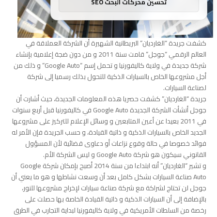
تحسين محركات البحث SEO
كشفت جريدة “الغارديان” البريطانية الشهيرة أن الشركة العملاقة في
العالم الرقمي “جوجل” قامت سنة 2011 و من دون ضجة إعلامية بإنشاء
شركة جديدة في ولاية كاليفورنيا و تحمل إسم “Google Auto” و ذلك من
أجل مشروعها الخاص بالسيارات الذكية للتحول بذلك رسميا إلى شركة
لصناعة السيارات.
جريدة “الغارديان” كشفت حصريا هذه المعلومات الجديدة، حيث أشارت أن
جوجل أنشأت الشركة الجديدة Google Auto في كاليفورنيا قبل أربع سنوات
في 2011 بعيدا عن أعين المتابعين و وسائل الإعلام للتركيز على مشروعها
الجديد الخاص بالسيارات الذكية و ذاتية القيادة، و حسب الجريدة فإن الأمر له
فوائد خصوصا في حالة وقوع نزاعات أو دعاوى قضائية لأن المسؤول
القانوني سيكون هو شركة Google Auto و ليس الشركة الأم.
و تشير “الغارديان” أنه ابتداءا من سنة 2014 أصبح بإمكان شركة Google
Auto صناعة السيارات بشكل كامل بعد أن وسعت نشاطها و هو ما يعني أن
جوجل لن تحتاج لشراكة مع شركة صناعة سيارات لإخراج مشروعها للنور،
بالإضافة إلى أن السيارات الذكية و ذاتية القيادة الخاصة بها حصلت على
رخصة من السلطات الأمريكية في ولاية كاليفورنيا لبداية التجارب في الطرق