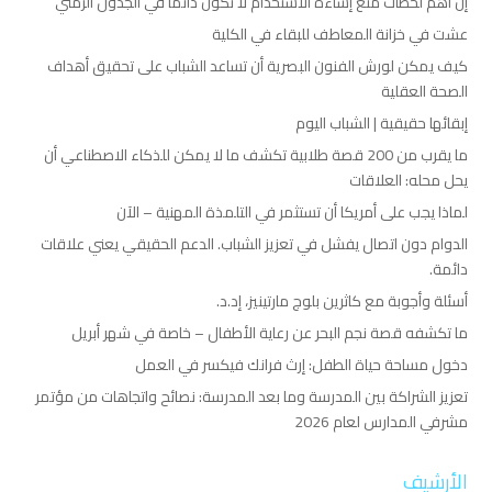
إن أهم لحظات منع إساءة الاستخدام لا تكون دائمًا في الجدول الزمني
عشت في خزانة المعاطف للبقاء في الكلية
كيف يمكن لورش الفنون البصرية أن تساعد الشباب على تحقيق أهداف
الصحة العقلية
إبقائها حقيقية | الشباب اليوم
ما يقرب من 200 قصة طلابية تكشف ما لا يمكن للذكاء الاصطناعي أن
يحل محله: العلاقات
لماذا يجب على أمريكا أن تستثمر في التلمذة المهنية – الآن
الدوام دون اتصال يفشل في تعزيز الشباب. الدعم الحقيقي يعني علاقات
دائمة.
أسئلة وأجوبة مع كاثرين بلوج مارتينيز، إد.د.
ما تكشفه قصة نجم البحر عن رعاية الأطفال – خاصة في شهر أبريل
دخول مساحة حياة الطفل: إرث فرانك فيكسر في العمل
تعزيز الشراكة بين المدرسة وما بعد المدرسة: نصائح واتجاهات من مؤتمر
مشرفي المدارس لعام 2026
الأرشيف