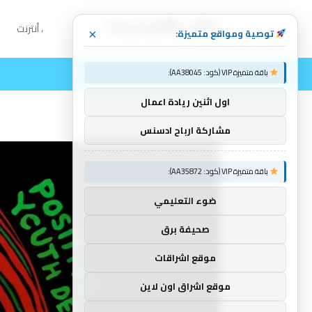
، أنترنت
توصية ومواقع متميزة:
×
باقة متميزة VIP (كود: AA38045):
اول اثنين ريادة اعمال
مشاركة ارباح ادسنس
باقة متميزة VIP (كود: AA35872):
ضوء التعليمي
صحيفة برق
موقع اشراقات
موقع اشراق اون لاين