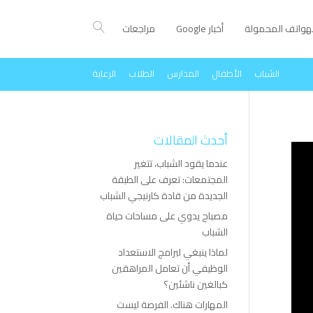
لهواتف المحمولة
أخبار Google
مراجعات
الشباب
الأطفال
المدارس
الطلاب
الرعاية
أحدث المقالات
عندما يقود الشباب، تتغير
المجتمعات: تعرف على الطبقة
الجديدة من قادة كارنيجي الشباب
مصباح يدوي على مساحات حياة
الشباب
لماذا ينبغي لبرامج الاستعداد
الوظيفي أن تعامل المراهقين
كبالغين ناشئين؟
المهارات هناك. الفرصة ليست