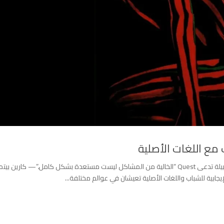
ب مع اللغات الأصلية
“الإيجابية لا تتعلق بالكمال، بل تتعلق بالاتجاه.”— Q-Tip، قبيلة تدعى Quest “الخالية من المشاكل ليست مستعدة بشكل كامل.”— كارين ب
لإيجابية للشباب واللغات الأصلية تعيشان في عوالم مختلفة...