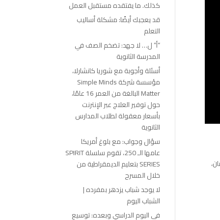
كذلك. ما يفتقده مستقبل العمل
قد يعجبك أيضًا: مشكلة أساليب
التعلم
“أ” ل… لا جهد: تضخم الصف في
المدرسة الثانوية
أسئلة وأجوبة مع شوريا كانشارلا،
مؤسسة شركة Simple Minds
Matter البالغة من العمر 16 عامًا،
حول توفير العلاج عبر الإنترنت
بأسعار معقولة لطلاب المدارس
الثانوية
سؤال وجواب: مع بلوغ أمريكا
عامها الـ 250، تقوم سلسلة SPIRIT
يتمان،
SERIES بتعليم الديمقراطية من
خلال المسرح
لا يوجد شباب يزدهر بمفرده |
الشباب اليوم
في اليوم الدراسي وبعده: توسيع