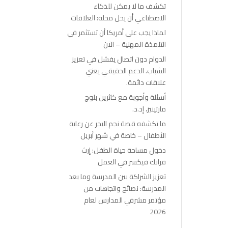
تكشف ما لا يمكن للذكاء
الاصطناعي أن يحل محله: العلاقات
لماذا يجب على أمريكا أن تستثمر في
التلمذة المهنية – الآن
الدوام دون اتصال يفشل في تعزيز
الشباب. الدعم الحقيقي يعني
علاقات دائمة.
أسئلة وأجوبة مع كاثرين بلوج
مارتينيز، إد.د.
ما تكشفه قصة نجم البحر عن رعاية
الأطفال – خاصة في شهر أبريل
دخول مساحة حياة الطفل: إرث
فرانك فيكسر في العمل
تعزيز الشراكة بين المدرسة وما بعد
المدرسة: نصائح واتجاهات من
مؤتمر مشرفي المدارس لعام
2026