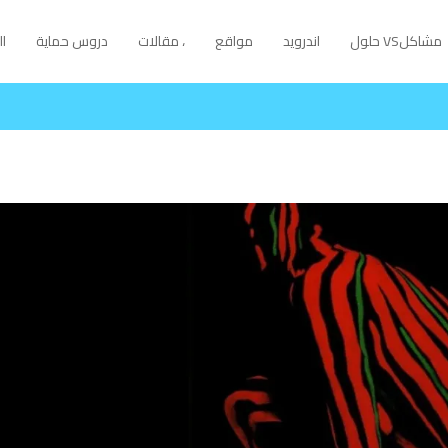
مشاكلVS حلول
اندرويد
مواقع
، مقالات
دروس حماية
ا