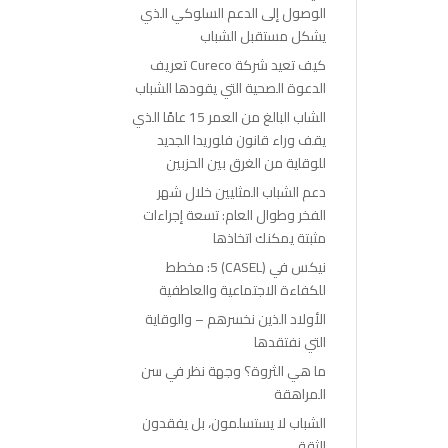
الوصول إلى الدعم السلوكي الذي
يشكل مستقبل الشباب
كيف تعيد شركة Cureco تعريف
الدعوة الصحية التي يقودها الشباب
الشاب البالغ من العمر 15 عامًا الذي
يقف وراء قانون فلوريدا الجديد
للوقاية من الغرق بين الحزبين
دعم الشباب المثليين خلال شهر
الفخر وطوال العام: تسعة إجراءات
مثبتة يمكنك اتخاذها
نيكس في (CASEL) 5: مخطط
للكفاءة الاجتماعية والعاطفية
الأولاد الذين نخسرهم – والوقاية
التي نفتقدها
ما هي الثروة؟ وجهة نظر في سن
المراهقة
الشباب لا يستسلمون، بل يفقدون
الثقة