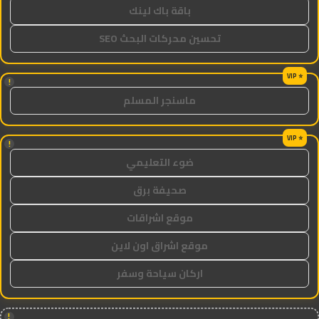
باقة باك لينك
تحسين محركات البحث SEO
!
ماسنجر المسلم
!
ضوء التعليمي
صحيفة برق
موقع اشراقات
موقع اشراق اون لاين
اركان سياحة وسفر
!