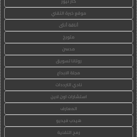
كار نيوز
موقع خبرة التقني
أناقة أنثى
متورخ
مدسن
روتانا تسويق
مجلة الابداع
نادي الترددات
استشارات اون لاين
المعارف
هيدب فيديو
رمح التقنية