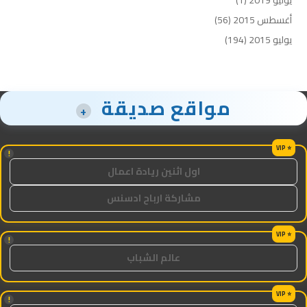
أغسطس 2015
(56)
يوليو 2015
(194)
مواقع صديقة
+
!
اول اثنين ريادة اعمال
مشاركة ارباح ادسنس
!
عالم الشباب
!