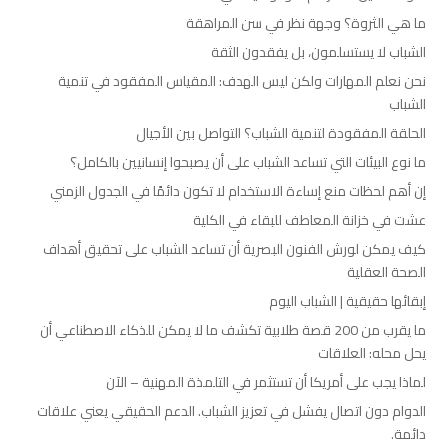
ما هي الثروة؟ وجهة نظر في سن المراهقة
الشباب لا يستسلمون، بل يفقدون الثقة
نحن نعلم المهارات ولكن ليس الهدف: المقياس المفقود في تنمية
الشباب
الحلقة المفقودة لتنمية الشباب؟ التواصل بين الأجيال
ما نوع البيئات التي تساعد الشباب على أن يصبحوا إنسانيين بالكامل؟
إن أهم لحظات منع إساءة الاستخدام لا تكون دائمًا في الجدول الزمني
عشت في خزانة المعاطف للبقاء في الكلية
كيف يمكن لورش الفنون البصرية أن تساعد الشباب على تحقيق أهداف
الصحة العقلية
إبقائها حقيقية | الشباب اليوم
ما يقرب من 200 قصة طلابية تكشف ما لا يمكن للذكاء الاصطناعي أن
يحل محله: العلاقات
لماذا يجب على أمريكا أن تستثمر في التلمذة المهنية – الآن
الدوام دون اتصال يفشل في تعزيز الشباب. الدعم الحقيقي يعني علاقات
دائمة.