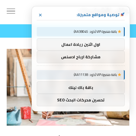
توصية ومواقع متميزة:
×
باقة متميزة VIP (كود: AA38045):
اول اثنين ريادة اعمال
مشاركة ارباح ادسنس
باقة متميزة VIP (كود: AA11138):
باقة باك لينك
تحسين محركات البحث SEO