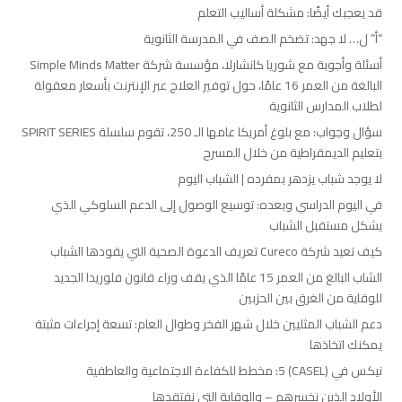
قد يعجبك أيضًا: مشكلة أساليب التعلم
“أ” ل… لا جهد: تضخم الصف في المدرسة الثانوية
أسئلة وأجوبة مع شوريا كانشارلا، مؤسسة شركة Simple Minds Matter
البالغة من العمر 16 عامًا، حول توفير العلاج عبر الإنترنت بأسعار معقولة
لطلاب المدارس الثانوية
سؤال وجواب: مع بلوغ أمريكا عامها الـ 250، تقوم سلسلة SPIRIT SERIES
بتعليم الديمقراطية من خلال المسرح
لا يوجد شباب يزدهر بمفرده | الشباب اليوم
في اليوم الدراسي وبعده: توسيع الوصول إلى الدعم السلوكي الذي
يشكل مستقبل الشباب
كيف تعيد شركة Cureco تعريف الدعوة الصحية التي يقودها الشباب
الشاب البالغ من العمر 15 عامًا الذي يقف وراء قانون فلوريدا الجديد
للوقاية من الغرق بين الحزبين
دعم الشباب المثليين خلال شهر الفخر وطوال العام: تسعة إجراءات مثبتة
يمكنك اتخاذها
نيكس في (CASEL) 5: مخطط للكفاءة الاجتماعية والعاطفية
الأولاد الذين نخسرهم – والوقاية التي نفتقدها