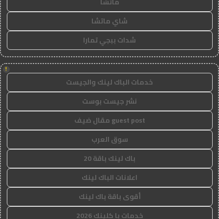
ماتشا
شاي ماتشا
شدات ببجي تمارا
!
خدمات الباك لينك والجيست
نشر جيست بوست
guest post مقال ضيف
سوق العرب
باك لينك باقة 20
اعلانات الباك لينك
أقوى باقة باك لينك
خدمات با كلينك 2026