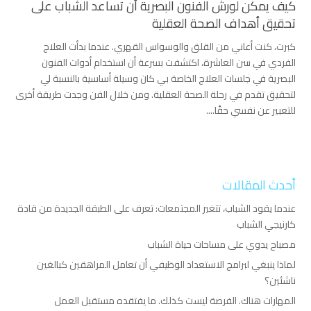
كيف يمكن لورش الفنون البصرية أن تساعد الشباب على
تحقيق أهداف الصحة العقلية
كبرت، كنت أعاني من القلق والوسواس القهري. عندما بدأت العلاج
الفردي في سن العاشرة، اكتشفت بسرعة أن استخدام أدوات الفنون
البصرية في جلسات العلاج الخاصة بي كان وسيلة أساسية بالنسبة لي
لتحقيق تقدم في رحلة الصحة العقلية. ومن خلال الفن وجدت طريقة أخرى
للتعبير عن نفسي حقًا....
أحدث المقالات
عندما يقود الشباب، تتغير المجتمعات: تعرف على الطبقة الجديدة من قادة
كارنيجي الشباب
مصباح يدوي على مساحات حياة الشباب
لماذا ينبغي لبرامج الاستعداد الوظيفي أن تعامل المراهقين كبالغين
ناشئين؟
المهارات هناك. الفرصة ليست كذلك. ما يفتقده مستقبل العمل