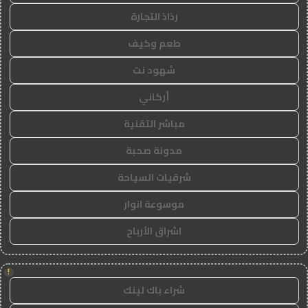
رذاذ التجارة
طعم وكيف
شهود نت
أركاني
مباشر التقنية
مدونة صحبة
شرقيات السياحة
موسوعة انوار
اشراق الأرباح
!
شراء باك لينك