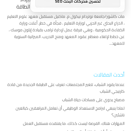
تحسين محركات البحث SEO
صعوبة أكبر بدون معهد علوم التعليم في وزارة الطاقة
مات كاشور/جامعة نوتردام نيكول م. ماكنيل مستقبل معهد علوم التعليم
، الذراع البحثي غير الحزبي لوزارة التعليم ، فجأة في خطر. أعلنت وزارة
الكفاءة الحكومية ، وهي فرقة عمل لإدارة ترامب بقيادة إيلون موسك ،
عن خطط لإلغاء معظم عقود المعهد ومنح التدريب. الميزانية السنوية
للمعهد...
أحدث المقالات
عندما يقود الشباب، تتغير المجتمعات: تعرف على الطبقة الجديدة من قادة
كارنيجي الشباب
مصباح يدوي على مساحات حياة الشباب
لماذا ينبغي لبرامج الاستعداد الوظيفي أن تعامل المراهقين كبالغين
ناشئين؟
المهارات هناك. الفرصة ليست كذلك. ما يفتقده مستقبل العمل