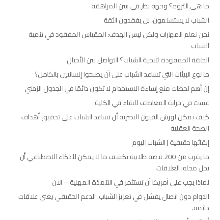
ما هي الثروة؟ وجهة نظر في سن المراهقة
الشباب لا يستسلمون، بل يفقدون الثقة
نحن نعلم المهارات ولكن ليس الهدف: المقياس المفقود في تنمية
الشباب
الحلقة المفقودة لتنمية الشباب؟ التواصل بين الأجيال
ما نوع البيئات التي تساعد الشباب على أن يصبحوا إنسانيين بالكامل؟
إن أهم لحظات منع إساءة الاستخدام لا تكون دائمًا في الجدول الزمني
عشت في خزانة المعاطف للبقاء في الكلية
كيف يمكن لورش الفنون البصرية أن تساعد الشباب على تحقيق أهداف
الصحة العقلية
إبقائها حقيقية | الشباب اليوم
ما يقرب من 200 قصة طلابية تكشف ما لا يمكن للذكاء الاصطناعي أن
يحل محله: العلاقات
لماذا يجب على أمريكا أن تستثمر في التلمذة المهنية – الآن
الدوام دون اتصال يفشل في تعزيز الشباب. الدعم الحقيقي يعني علاقات
دائمة.