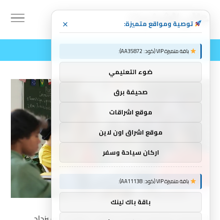
توصية ومواقع متميزة:
×
باقة متميزة VIP (كود: AA35872):
ضوء التعليمي
صحيفة برق
موقع اشراقات
موقع اشراق اون لاين
اركان سياحة وسفر
باقة متميزة VIP (كود: AA11138):
باقة باك لينك
المعلمون يتعلمون ما الذي يعمل – وما لا – سيزداد