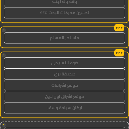
باقة باك لينك
تحسين محركات البحث SEO
!
ماسنجر المسلم
!
ضوء التعليمي
صحيفة برق
موقع اشراقات
موقع اشراق اون لاين
اركان سياحة وسفر
!