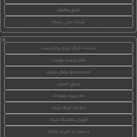
شاي ماتشا
شدات ببجي تمارا
!
خدمات الباك لينك والجيست
نشر جيست بوست
guest post مقال ضيف
سوق العرب
باك لينك باقة 20
اعلانات الباك لينك
أقوى باقة باك لينك
خدمات با كلينك 2026