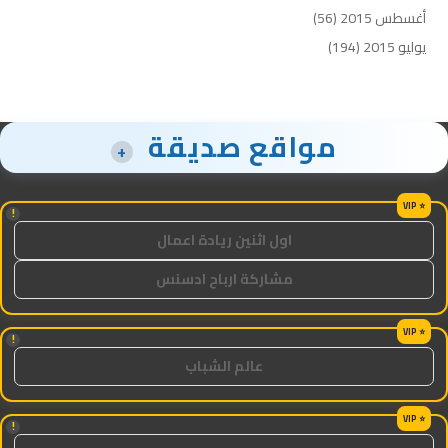
أغسطس 2015
(56)
يوليو 2015
(194)
مواقع صديقة
+
!
اول اثنين ريادة اعمال
مشاركة ارباح ادسنس
!
عالم الشباب
!