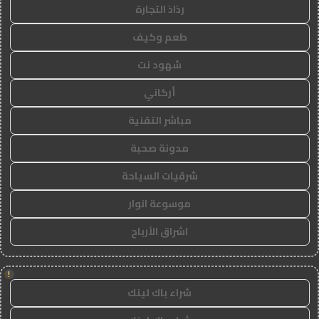
رذاذ التجارة
طعم وكيف
شهود نت
أركاني
مباشر التقنية
مدونة صحبة
شرقيات السياحة
موسوعة انوار
اشراق الأرباح
!
شراء باك لينك