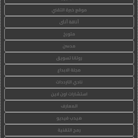
موقع خبرة التقني
أناقة أنثى
متورخ
مدسن
روتانا تسويق
مجلة الابداع
نادي الترددات
استشارات اون لاين
المعارف
هيدب فيديو
رمح التقنية