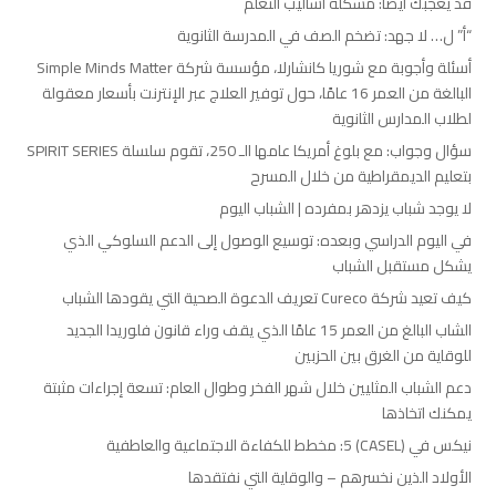
قد يعجبك أيضًا: مشكلة أساليب التعلم
“أ” ل… لا جهد: تضخم الصف في المدرسة الثانوية
أسئلة وأجوبة مع شوريا كانشارلا، مؤسسة شركة Simple Minds Matter
البالغة من العمر 16 عامًا، حول توفير العلاج عبر الإنترنت بأسعار معقولة
لطلاب المدارس الثانوية
سؤال وجواب: مع بلوغ أمريكا عامها الـ 250، تقوم سلسلة SPIRIT SERIES
بتعليم الديمقراطية من خلال المسرح
لا يوجد شباب يزدهر بمفرده | الشباب اليوم
في اليوم الدراسي وبعده: توسيع الوصول إلى الدعم السلوكي الذي
يشكل مستقبل الشباب
كيف تعيد شركة Cureco تعريف الدعوة الصحية التي يقودها الشباب
الشاب البالغ من العمر 15 عامًا الذي يقف وراء قانون فلوريدا الجديد
للوقاية من الغرق بين الحزبين
دعم الشباب المثليين خلال شهر الفخر وطوال العام: تسعة إجراءات مثبتة
يمكنك اتخاذها
نيكس في (CASEL) 5: مخطط للكفاءة الاجتماعية والعاطفية
الأولاد الذين نخسرهم – والوقاية التي نفتقدها