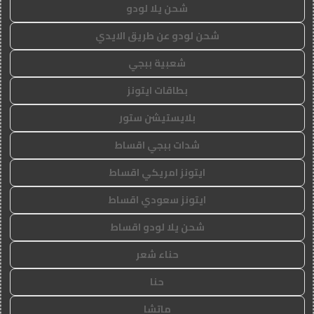
شحن يلا لودو
شحن لودو عن طريق الايدي
شعبية ببجي
بطاقات ايتونز
بلايستيشن ستور
شدات ببجي اقساط
ايتونز امريكي اقساط
ايتونز سعودي اقساط
شحن يلا لودو اقساط
حناء شعر
حنا
ماتشا