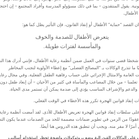
قانونية. يقول المنتقدون – بما في ذلك مسؤولو المدرسة وأفراد المجتمع – إن احتجا
الأطفال.
 القصد “حماية” الأطفال أو إنفاذ القانون، فإن التأثير يظل كما هو:
يتعرض الأطفال للصدمة والخوف
والمأسسة لفترات طويلة.
 شخصًا قضى سنوات في العمل ضمن أنظمة رعاية الأطفال، فإنني أدرك هذا ال
لبًا ما تتذرع الوكالات بـ “المصالح الفضلى” مع إعطاء الأولوية لتجنب المخاطر
ت العامة والامتثال الإجرائي على حساب رفاهية الطفل الفعلية. وفي مجال رعاي
 تعلمنا – من خلال المصاعب والمأساة في كثير من الأحيان – أن إبعاد طفل دون
والدعم والإشراف المناسب يؤدي إلى صدمة يمكن أن تستمر مدى الحياة.
 إنفاذ قوانين الهجرة تكرر هذه الأخطاء في الوقت الفعلي.
 على سلطات إنفاذ قوانين الهجرة تعريض الأطفال للأذى. لقد أمضت أنظمة رعاية
عقودًا من الزمن في تطوير ضمانات مصممة للحد من الصدمات عندما يكون الت
أمرًا لا مفر منه. ويجب أن تنطبق هذه الدروس هنا أيضًا.
على الوكالات الفيدرالية وضع بروتوكولات واضحة تحظر استخدام أساليب