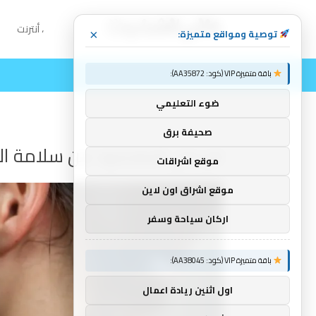
، أنترنت
توصية ومواقع متميزة:
×
باقة متميزة VIP (كود: AA35872):
ضوء التعليمي
صحيفة برق
لم يكن المقصود من سلامة الأ
موقع اشراقات
موقع اشراق اون لاين
اركان سياحة وسفر
باقة متميزة VIP (كود: AA38045):
اول اثنين ريادة اعمال