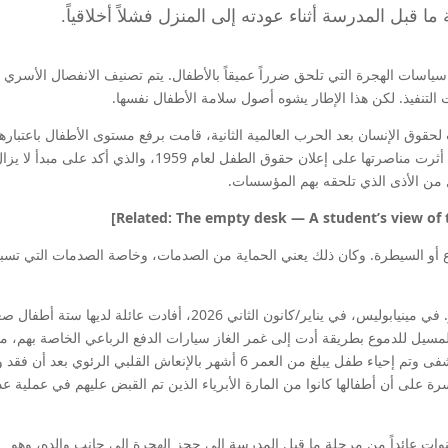
 قبل المدرسة أثناء عودته إلى المنزل فشلاً أخلاقياً.
 سياسات الهجرة التي تلحق ضرراً عميقاً بالأطفال. يتم تصنيف الانفصال الأسري
التنفيذ. لكن هذا الإطار يشوه أصول سلامة الأطفال نفسها.
قوق الإنسان بعد الحرب العالمية الثانية، قامت برفع مستوى الأطفال باعتباره
أصحاب حقوق، وليس كأضرار جانبية لسلطة الدولة. وقد أثرت مناصرتها على إعلان حقوق الطفل لعام 1959، والذي أكد على مبدأ لا
 من الأذى الذي تلحقه بهم المؤسسات.
ردع أو السيطرة. وكان ذلك يعني الحماية من الصدمات، وخاصة الصدمات التي تسبب
ومع ذلك، يُستخدم مصطلح “السلامة” اليوم لتبرير الضرر. في مينيابوليس، في يناير/كانون الثاني 2026، أفادت عائلة لديها 
 المسيل للدموع بطريقة أدت إلى غمر الغاز سيارات الدفع الرباعي الخاصة بهم، مم
أدى إلى احتياج العديد من الأطفال إلى العلاج في المستشفى وتم إحياء طفل يبلغ من العمر 6 أشهر بالإنعاش القلبي الرئوي بعد
 على أن أطفالها كانوا من المارة الأبرياء الذين تم القبض عليهم في عملية عد
فس المنطقة، تم احتجاز طفل يبلغ من العمر 5 سنوات عائداً من مرحلة ما قبل المدرسة إلى حجز الهجرة إلى جانب والده، وهو