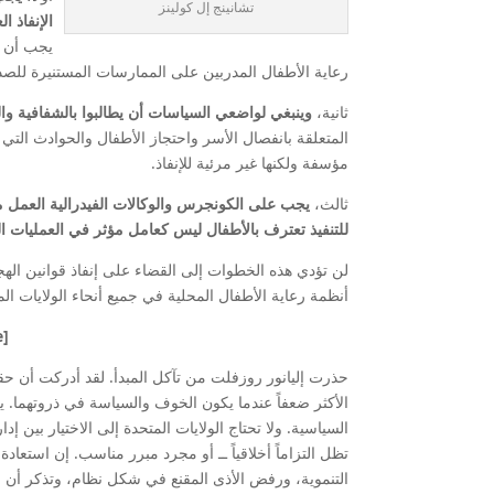
تشانينج إل كولينز
الإنفاذ ا
يجب أن ت
رعاية الأطفال المدربين على الممارسات المستنيرة للص
ثانية،
وينبغي لواضعي السياسات أن يطالبوا بالشفافية والرق
المتعلقة بانفصال الأسر واحتجاز الأطفال والحوادث التي 
مؤسفة ولكنها غير مرئية للإنفاذ.
ثالث،
يجب على الكونجرس والوكالات الفيدرالية العمل مع
للتنفيذ تعترف بالأطفال ليس كعامل مؤثر في العمليات الق
لن تؤدي هذه الخطوات إلى القضاء على إنفاذ قوانين اله
أنظمة رعاية الأطفال المحلية في جميع أنحاء الولايات الم
[Related: Twice a refugee]
حذرت إليانور روزفلت من تآكل المبدأ. لقد أدركت أن حقو
الأكثر ضعفاً عندما يكون الخوف والسياسة في ذروتهما. يعكس
السياسية. ولا تحتاج الولايات المتحدة إلى الاختيار بين إد
تظل التزاماً أخلاقياً ــ أو مجرد مبرر مناسب. إن استعا
التنموية، ورفض الأذى المقنع في شكل نظام، وتذكر أن س