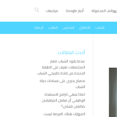
لهواتف المحمولة
أخبار Google
مراجعات
الشباب
الأطفال
المدارس
الطلاب
الرعاية
أحدث المقالات
عندما يقود الشباب، تتغير
المجتمعات: تعرف على الطبقة
الجديدة من قادة كارنيجي الشباب
مصباح يدوي على مساحات حياة
الشباب
لماذا ينبغي لبرامج الاستعداد
الوظيفي أن تعامل المراهقين
كبالغين ناشئين؟
المهارات هناك. الفرصة ليست