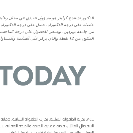
الدكتور تشانينج كولينز هو مسؤول تنفيذي في مجال رعاية
حاصلة على درجة الدكتوراه. حصل على درجة الدكتوراه في 
من جامعة بيبردين، ويسعى للحصول على درجة الماجستير
المكون من 12 نقطة والذي يركز على السلامة والمساواة واستقرار القوى العاملة.
ACE، تجربة الطفولة السلبية، تجارب الطفولة السلبية، حما
العرقي والجنس، الصدمة، إدارة ترامب، سلامة الشباب