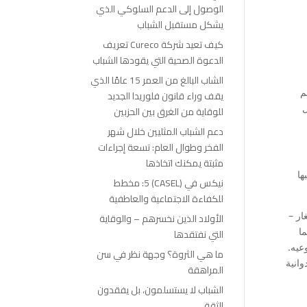
الوصول إلى الدعم السلوكي الذي
يشكل مستقبل الشباب
كيف تعيد شركة Cureco تعريف
الدعوة الصحية التي يقودها الشباب
الشاب البالغ من العمر 15 عامًا الذي
م
يقف وراء قانون فلوريدا الجديد
 يزال
للوقاية من الغرق بين الحزبين
دعم الشباب المثليين خلال شهر
الفخر وطوال العام: تسعة إجراءات
مثبتة يمكنك اتخاذها
ها
نيكس في (CASEL) 5: مخطط
للكفاءة الاجتماعية والعاطفية
ستة أطفال صغار –
الأولاد الذين نخسرهم – والوقاية
ا
التي نفتقدها
 أن فقد وعيه.
ما هي الثروة؟ وجهة نظر في سن
وانية
المراهقة
الشباب لا يستسلمون، بل يفقدون
الثقة