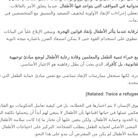
لعدوانية في المواقف التي يتواجد فيها الأطفال
. عندما يتعلق الأمر بالعائلات،
عطي إجراءات الإنفاذ الأولوية لتخفيف التصعيد والتنسيق مع المتخصصين في
دمات.
ابة عندما يتأثر الأطفال بإنفاذ قوانين الهجرة
. وينبغي الإبلاغ علناً عن البيانات
تنطوي على استخدام القوة حتى لا يمكن استبعاد الضرر باعتباره نتيجة ثانوية
 خبراء تنمية الطفل والمعلمين وقادة رعاية الأطفال لوضع مبادئ توجيهية
انونية، بل كأفراد.
الذي يجب أن يظل رفاهيته هو الاعتبار الأساسي.
جرة، لكنها ستجعل ممارسات الإنفاذ تتماشى مع نفس مبادئ حماية الطفل التي ت
تحدة.
ق الإنسان لا يتم اختبارها في الخطابة، بل في كيفية تعامل الحكومات مع الفئا
 عملها في حياتها اقتناعها بأن الأطفال لا ينبغي لهم أبداً أن يتحملوا تكلفة الن
ارة الحدود وحماية الأطفال. ولكن يتعين عليها أن تختار ما إذا كانت سلامة الأطفال
دة المعنى الأصلي لحماية الطفل يتطلب الشجاعة: التركيز على احتياجات الأطفال
لامة الأطفال لم يكن من المفترض أن تبدو على هذا النحو.