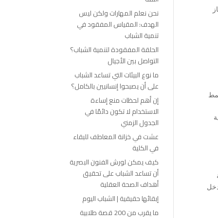
ز
نحن نعلم المهارات ولكن ليس
الهدف: المقياس المفقود في
تنمية الشباب
الحلقة المفقودة لتنمية الشباب؟
التواصل بين الأجيال
ما نوع البيئات التي تساعد الشباب
على أن يصبحوا إنسانيين بالكامل؟
نمط
إن أهم لحظات منع إساءة
الاستخدام لا تكون دائمًا في
ة
الجدول الزمني
عشت في خزانة المعاطف للبقاء
في الكلية
كيف يمكن لورش الفنون البصرية
أن تساعد الشباب على تحقيق
أهداف الصحة العقلية
دخل
إبقائها حقيقية | الشباب اليوم
ما يقرب من 200 قصة طلابية