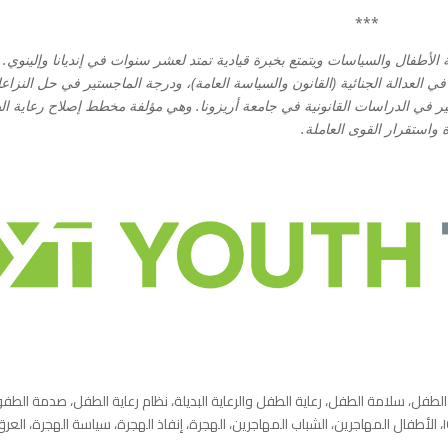
***
 الأطفال والسياسات ويتمتع بخبرة قيادية تمتد لعشر سنوات في إنديانا وإلينوي.
العدالة الجنائية (القانون والسياسة العامة)، ودرجة الماجستير في حل النزاع
 في الدراسات القانونية في جامعة أريزونا. وهي مؤلفة مخطط إصلاح رعاية ا
ية الطفل، سلامة الطفل، رعاية الطفل والرعاية البديلة، نظام رعاية الطفل، صدمة الطفو
الانفصال العائلي، قصة مميزة، الصحة والصحة العقلية، ICE، الأطفال المهاجرين، الشباب المهاجرين، الهجرة، إنفاذ الهجرة، سياسة الهجرة، العر