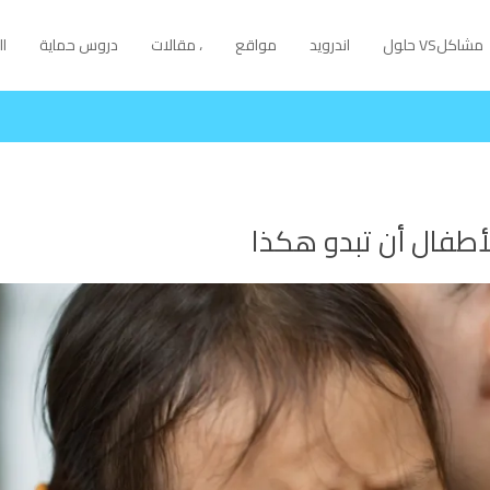
مشاكلVS حلول
اندرويد
مواقع
، مقالات
دروس حماية
ا
طفال أن تبدو هكذا