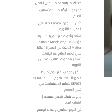
كذلك. ما يفتقده مستقبل العمل
قد يعجبك أيضًا: مشكلة أساليب
التعلم
“أ” ل… لا جهد: تضخم الصف في
المدرسة الثانوية
أسئلة وأجوبة مع شوريا كانشارلا،
مؤسسة شركة Simple Minds
Matter البالغة من العمر 16 عامًا،
حول توفير العلاج عبر الإنترنت
بأسعار معقولة لطلاب المدارس
الثانوية
سؤال وجواب: مع بلوغ أمريكا
عامها الـ 250، تقوم سلسلة SPIRIT
SERIES بتعليم الديمقراطية من
خلال المسرح
لا يوجد شباب يزدهر بمفرده |
الشباب اليوم
في اليوم الدراسي وبعده: توسيع