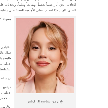
الحادث الذي أثار غضباً شعبياً، ونقاشاً وطنياً، وتحديات 
الصبي كان رمزًا لنظام يعطي الأولوية للتنفيذ على رعاية 
وسواء كان
باعتباري
جيدًا. غا
والبصريا
الأطفال،
التخطيط 
إن سلطات
لا يتعين
الأطفال 
الحكومي 
بإذن من تشانينج إل كولينز
أولاً،
يجب 