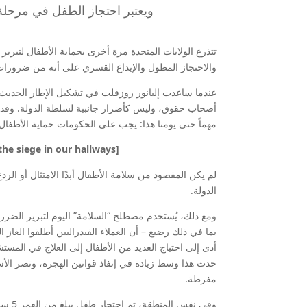
ويعتبر احتجاز الطفل في مرحلة ما
تتذرع الولايات المتحدة مرة أخرى بحماية الأطفال لتبرير
والاحتجاز المطول والإيداع القسري على أنه من ضرورات 
عندما ساعدت إليانور روزفلت في تشكيل الإطار الحديث لح
مهماً حتى يومنا هذا: يجب على الحكومات حماية الأطفال
[Related: The empty desk — A student’s view of the siege in our hallways]
لم يكن المقصود من سلامة الأطفال أبدًا الامتثال أو ال
الدولة.
بما في ذلك رضيع – أن العملاء الفيدراليين أطلقوا الغاز
حدث هذا وسط زيادة في إنفاذ قوانين الهجرة، وتصر الأسرة
مفرطة.
وفي ن