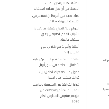
تكشف ما لا يمكن للذكاء
الاصطناعي أن يحل محله: العلاقات
لماذا يجب على أمريكا أن تستثمر في
التلمذة المهنية – الآن
الدوام دون اتصال يفشل في تعزيز
الشباب. الدعم الحقيقي يعني
علاقات دائمة.
أسئلة وأجوبة مع كاثرين بلوج
مارتينيز، إد.د.
ما تكشفه قصة نجم البحر عن رعاية
وجه
الأطفال – خاصة في شهر أبريل
دخول مساحة حياة الطفل: إرث
فرانك فيكسر في العمل
ت
تعزيز الشراكة بين المدرسة وما بعد
فعية
المدرسة: نصائح واتجاهات من
مؤتمر مشرفي المدارس لعام
2026