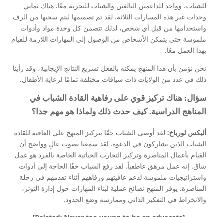
للشباب، وواحد للداعمين البالغين والشباب للتجربة معًا. هناك ثماني
وحدات عبر هذه المسارات الثلاثة. لقد تم تصميمها ليتم سحبها من الرف
واستخدامها من قبل أي شخص، لذلك تتضمن كل وحدة مواد وأدوات
ملموسة حتى يتمكن الأشخاص من الوصول إلى المهارات اللازمة للقيام
بهذا العمل معًا.
نحن نؤمن بأن هذا المنهج يمكنه بالفعل تسريع النتائج الإيجابية، وقد رأينا
ذلك في عدد من الولايات ذات سياقات مختلفة تمامًا لرعاية الأطفال.
سؤال: هناك تركيز قوي على رفاهية القادة الشباب في
المناهج الدراسية. كيف حدث ذلك ولماذا هو مهم جدا؟
أليكس لورباخ:
لقد أوصى الشباب حقًا بتركيز المنهج على العافية للقادة
الشباب الذين يشاركون في الدعوة. لقد سمعنا بصوت عالٍ وواضح أن
القيام بأعمال المناصرة وتركيز التجارب الحياتية الخاصة بالفرد هو عمل
شاق. إنه عمل مرهق عاطفياً. لقد رفع الشباب حقًا الحاجة إلى أدوات
واستراتيجيات ملموسة لدعم عافيتهم ورفاههم أثناء تقدمهم في رحلة
المناصرة. يوفر المنهج نصائح عملية لبناء المهارات حول إدارة التوتر،
والانخراط في التفكير الذاتي وممارسة وضع الحدود.