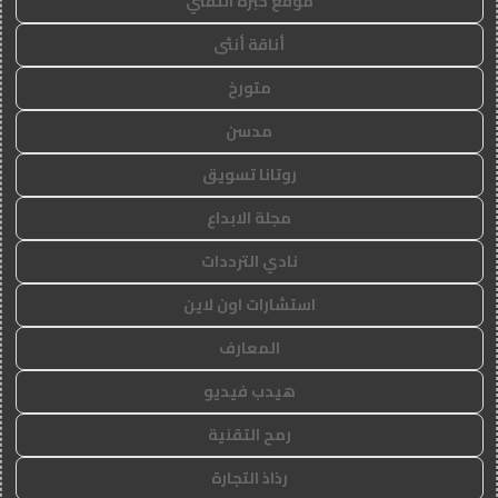
موقع خبرة التقني
أناقة أنثى
متورخ
مدسن
روتانا تسويق
مجلة الابداع
نادي الترددات
استشارات اون لاين
المعارف
هيدب فيديو
رمح التقنية
رذاذ التجارة