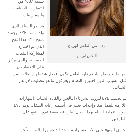
بنسبة 87% من
انتصارات السياسات
والممارسات.
هذا هو السياق الذي
ولدت منه EYE. يجسد
منهج EYE هذا النهج
بإذن من أليكس لورباخ
الذي تم اختباره
لمشاركة الشباب
أليكس لورباخ
الحقيقية، والذي يركز
على الاعتقاد بأن
سياسات وممارسات رعاية الطفل تكون أفضل عندما يتم إعلامها من
قبل الشباب الذين اختبروا النظام ويعرفون ما هو مطلوب لازدهار
الشباب.
تم تصميم EYE لتزويد الشركاء البالغين والقادة الشباب بالمهارات
اللازمة للعمل معًا وإحداث تغيير في أنظمة رعاية الطفل. توفر EYE
أدوات عملية للقيام بهذا العمل بطريقة حقيقية تعود بالنفع على
الطرفين.
يحتوي المنهج على ثلاثة مسارات، واحد للداعمين البالغين، وآخر