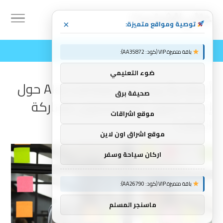
توصية ومواقع متميزة:
×
باقة متميزة VIP (كود: AA35872):
ضوء التعليمي
أسئلة وأجوبة مع Alex Lohrbach حول
صحيفة برق
إصدار منهج “رفع مستوى مشاركة
موقع اشراقات
الشباب”.
موقع اشراق اون لاين
اركان سياحة وسفر
باقة متميزة VIP (كود: AA26790):
ماسنجر المسلم