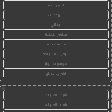
طعم وكيف
شهود نت
أركاني
مباشر التقنية
مدونة صحبة
شرقيات السياحة
موسوعة انوار
اشراق الأرباح
!
شراء باك لينك
شراء باك لينك