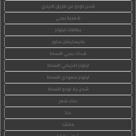
شحن لودو عن طريق الايدي
شعبية ببجي
بطاقات ايتونز
بلايستيشن ستور
شدات ببجي اقساط
ايتونز امريكي اقساط
ايتونز سعودي اقساط
شحن يلا لودو اقساط
حناء شعر
حنا
ماتشا