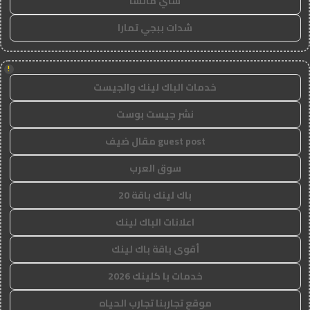
شاي ماتشا
شدات ببجي تمارا
!
خدمات الباك لينك والجيست
نشر جيست بوست
guest post مقال ضيف
سوق العرب
باك لينك باقة 20
اعلانات الباك لينك
أقوى باقة باك لينك
خدمات با كلينك 2026
موقع تجاربنا تجارب الحياه