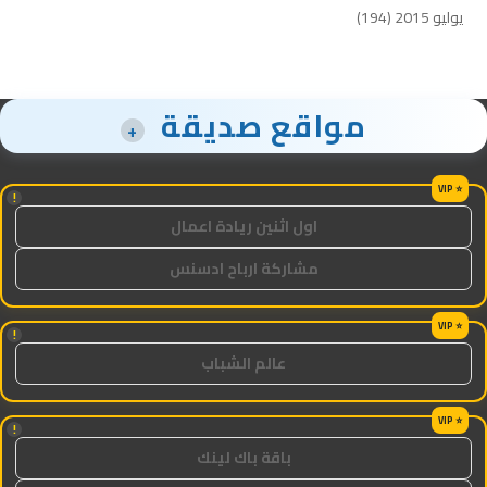
يوليو 2015
(194)
مواقع صديقة
+
!
اول اثنين ريادة اعمال
مشاركة ارباح ادسنس
!
عالم الشباب
!
باقة باك لينك