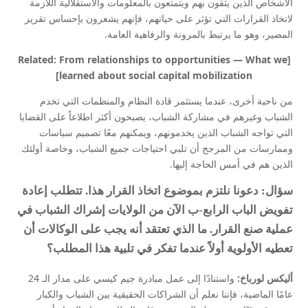
الأشخاص الذين يثقون بهم ويتمتعون بالمعلومات والاستقلالية اللازمة
لاتخاذ القرارات التي تؤثر على حياتهم، فإنهم يشعرون بإحساس تقرير
المصير، وهو ما يرتبط بالمرونة والرفاهية العامة.
[Related: From relationships to opportunities — What we
learned about social capital mobilization]
من ناحية أخرى، عندما يستثمر قادة النظام والمنظمات التي تخدم
الشباب وغيرهم في مشاركة الشباب، يصبحون أكثر اطلاعاً على القضايا
التي تواجه الشباب الذين يخدمونهم، ويمكنهم معًا تصميم سياسات
وممارسات من المرجح أن تلبي احتياجات جميع الشباب، وخاصة أولئك
الذين هم في أمس الحاجة إليها.
سؤال: دعونا نلتزم بموضوع اتخاذ القرار هذا. تتطلب إعادة
تفويض الباب الرابع-ب الآن من الولايات إشراك الشباب في
عملية صنع القرار. ما الذي تعتقد أنه يجب على الوكالات أن
تعطيه الأولوية أولاً عندما تفكر في تلبية هذا المطلب؟
أليكس لورباخ:
واستنادًا إلى عمل مبادرة جيم كيسي على مدار الـ 24
عامًا الماضية، فإننا نعلم أن الشراكات الحقيقية بين الشباب والكبار