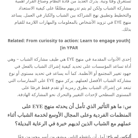
تستغرق وقتًا ونية. يدرك العديد من قادة النظام وصناع القرار أهمية
مشاركة الشباب ولكن لم يتم تدريبهم مطلقًا على كيفية الاستعداد
والتخطيط وتطبيق نهج الشراكة بين الشباب والكبار في العمل. يساعد
منهج EYE في تزويد الأشخاص بالمعلومات والمهارات اللازمة للقيام
بذلك.
[Related: From curiosity to action: Learn to engage youth
in YPAR]
إحدى الأدوات المقدمة في منهج EYE هي طيف مشاركة الشباب – وهي
أداة تساعد المؤسسات على تحديد كيفية إشراك الشباب بالفعل في
جهود تغيير المجتمع أو الأنظمة. كما أنه يساعد في تحديد مستوى أو نوع
مشاركة الشباب الأفضل لعملهم. يركز منهج EYE على الممارسات التي
تبتعد عن إشراك الشباب بطرق رمزية أو تقدم فقط فرصًا على
المستوى السطحي لإحداث التغيير والتحرك نحو المشاركة الهادفة.
س: ما هو التأثير الذي تأمل أن يحدثه منهج EYE على
المنظمات الفردية وعلى المجال الأوسع لخدمة الشباب أثناء
عملهم مع الشباب الذين لديهم خبرة في الرعاية البديلة؟
أليكس لورباخ:
آمل أن يلتقطه الناس ويشعرون أنهم مجهزون حقًا