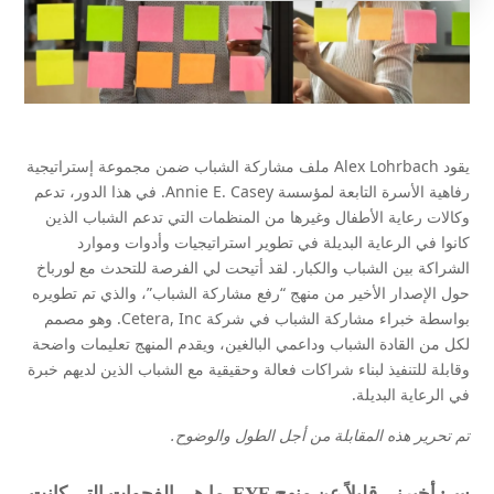
يقود Alex Lohrbach ملف مشاركة الشباب ضمن مجموعة إستراتيجية
رفاهية الأسرة التابعة لمؤسسة Annie E. Casey. في هذا الدور، تدعم
وكالات رعاية الأطفال وغيرها من المنظمات التي تدعم الشباب الذين
كانوا في الرعاية البديلة في تطوير استراتيجيات وأدوات وموارد
الشراكة بين الشباب والكبار. لقد أتيحت لي الفرصة للتحدث مع لورباخ
حول الإصدار الأخير من منهج “رفع مشاركة الشباب”، والذي تم تطويره
بواسطة خبراء مشاركة الشباب في شركة Cetera, Inc. وهو مصمم
لكل من القادة الشباب وداعمي البالغين، ويقدم المنهج تعليمات واضحة
وقابلة للتنفيذ لبناء شراكات فعالة وحقيقية مع الشباب الذين لديهم خبرة
في الرعاية البديلة.
تم تحرير هذه المقابلة من أجل الطول والوضوح.
س: أخبرني قليلاً عن منهج EYE. ما هي الفجوات التي كانت