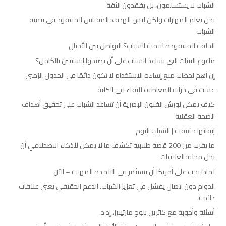
الشباب لا يستسلمون، بل يفقدون الثقة
نحن نعلم المهارات ولكن ليس الهدف: المقياس المفقود في تنمية
الشباب
الحلقة المفقودة لتنمية الشباب؟ التواصل بين الأجيال
ما نوع البيئات التي تساعد الشباب على أن يصبحوا إنسانيين بالكامل؟
إن أهم لحظات منع إساءة الاستخدام لا تكون دائمًا في الجدول الزمني
عشت في خزانة المعاطف للبقاء في الكلية
كيف يمكن لورش الفنون البصرية أن تساعد الشباب على تحقيق أهداف
الصحة العقلية
إبقائها حقيقية | الشباب اليوم
ما يقرب من 200 قصة طلابية تكشف ما لا يمكن للذكاء الاصطناعي أن
يحل محله: العلاقات
لماذا يجب على أمريكا أن تستثمر في التلمذة المهنية – الآن
الدوام دون اتصال يفشل في تعزيز الشباب. الدعم الحقيقي يعني علاقات
دائمة.
أسئلة وأجوبة مع كاثرين بلوج مارتينيز، إد.د.