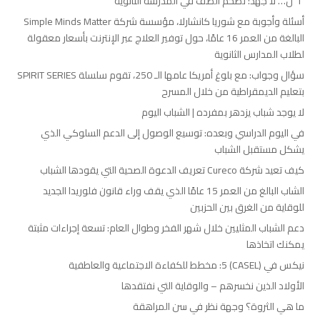
“أ” ل… لا جهد: تضخم الصف في المدرسة الثانوية
أسئلة وأجوبة مع شوريا كانشارلا، مؤسسة شركة Simple Minds Matter
البالغة من العمر 16 عامًا، حول توفير العلاج عبر الإنترنت بأسعار معقولة
لطلاب المدارس الثانوية
سؤال وجواب: مع بلوغ أمريكا عامها الـ 250، تقوم سلسلة SPIRIT SERIES
بتعليم الديمقراطية من خلال المسرح
لا يوجد شباب يزدهر بمفرده | الشباب اليوم
في اليوم الدراسي وبعده: توسيع الوصول إلى الدعم السلوكي الذي
يشكل مستقبل الشباب
كيف تعيد شركة Cureco تعريف الدعوة الصحية التي يقودها الشباب
الشاب البالغ من العمر 15 عامًا الذي يقف وراء قانون فلوريدا الجديد
للوقاية من الغرق بين الحزبين
دعم الشباب المثليين خلال شهر الفخر وطوال العام: تسعة إجراءات مثبتة
يمكنك اتخاذها
نيكس في (CASEL) 5: مخطط للكفاءة الاجتماعية والعاطفية
الأولاد الذين نخسرهم – والوقاية التي نفتقدها
ما هي الثروة؟ وجهة نظر في سن المراهقة