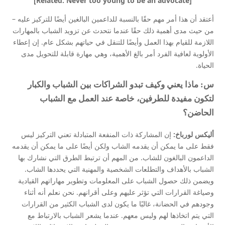
[Related: Never too young to be an advocate]
أعتقد أن هذا أمر مهم حقًا بالنسبة للداعمين البالغين أيضًا للتركيز عليه –
من حيث مدى أهمية ذلك حقًا عندما نتحدث عن تزويد الشباب بالمهارات
اللازمة للقيام بهذا العمل وأيضًا للتنقل في حياتهم بشكل عام. إن إعطاء
الأولوية لعافية الفرد أمر بالغ الأهمية، وهي مهارة قابلة للتحويل مدى
الحياة.
س: ماذا يعني وكيف تبدو الشراكات بين الشباب والكبار
لتكون مفيدة للطرفين، خاصة عند العمل مع الشباب
الحاضن؟
أليكس لورباخ:
إن المشاركة ذات المنفعة المتبادلة تعني التركيز ليس
فقط على ما يمكن أن يقدمه الشاب ولكن أيضًا على ما يمكن أن يقدمه
الداعمون البالغون للشاب. من المهم أن ترتبط الطرق التي نشارك بها
الشباب بالأهداف والتطلعات الشخصية والمهنية التي يحددها الشاب.
ويضمن ذلك حصول الشباب على المعلومات وتطوير مهاراتهم القيادية
وصياغة القرارات التي تؤثر عليهم وعلى أقرانهم. نحن نعلم أنه أثناء
وجودهم في الحضانة، غالبًا ما يكون لدى الشباب الكثير من القرارات
التي يتم اتخاذها لهم وليس معهم. عندما يشعر الشباب بالارتباط مع