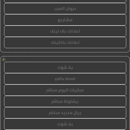
ديوان العرب
مشاريع
اعلانات باك لينك
اعلانات باكلينك
!
يلا شوت
yalla shoot
مباريات اليوم مباشر
برشلونة مباشر
ريال مدريد مباشر
يلا شوت