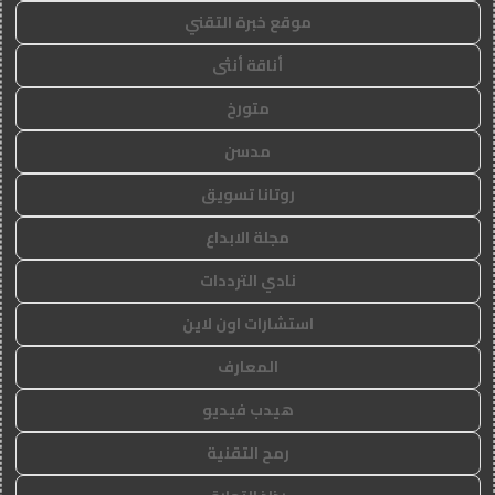
موقع خبرة التقني
أناقة أنثى
متورخ
مدسن
روتانا تسويق
مجلة الابداع
نادي الترددات
استشارات اون لاين
المعارف
هيدب فيديو
رمح التقنية