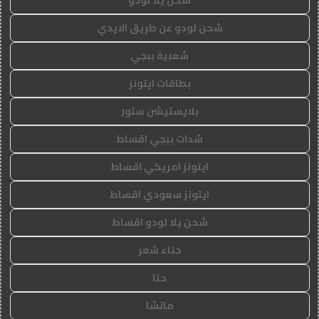
شحن لودو عن طريق الايدي
شعبية ببجي
بطاقات ايتونز
بلايستيشن ستور
شدات ببجي اقساط
ايتونز امريكي اقساط
ايتونز سعودي اقساط
شحن يلا لودو اقساط
حناء شعر
حنا
ماتشا