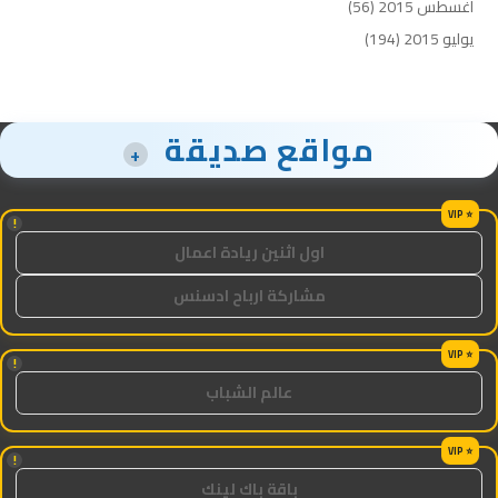
أغسطس 2015
(56)
يوليو 2015
(194)
مواقع صديقة
+
!
اول اثنين ريادة اعمال
مشاركة ارباح ادسنس
!
عالم الشباب
!
باقة باك لينك