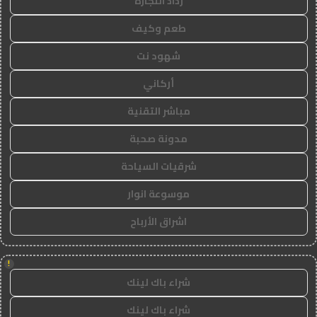
رذاذ التجارة
طعم وكيف
شهود نت
أركاني
مباشر التقنية
مدونة صحبة
شرقيات السياحة
موسوعة انوار
اشراق الأرباح
!
شراء باك لينك
شراء باك لينك