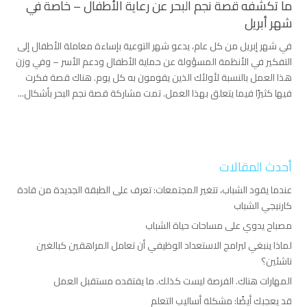
ما تكشفه قصة نجم البحر عن رعاية الأطفال – خاصة في
شهر أبريل
في شهر إبريل من كل عام، يدعو شهر التوعية بإساءة معاملة الأطفال إلى
التفكير في الأنظمة المسؤولة عن حماية الأطفال ودعم الأسر – وفي وزن
هذا العمل بالنسبة لأولئك الذين يقومون به كل يوم. هناك قصة فكرت
فيها كثيرًا فيما يتعلق بهذا العمل. تمت مشاركة قصة نجم البحر بأشكال...
أحدث المقالات
عندما يقود الشباب، تتغير المجتمعات: تعرف على الطبقة الجديدة من قادة
كارنيجي الشباب
مصباح يدوي على مساحات حياة الشباب
لماذا ينبغي لبرامج الاستعداد الوظيفي أن تعامل المراهقين كبالغين
ناشئين؟
المهارات هناك. الفرصة ليست كذلك. ما يفتقده مستقبل العمل
قد يعجبك أيضًا: مشكلة أساليب التعلم