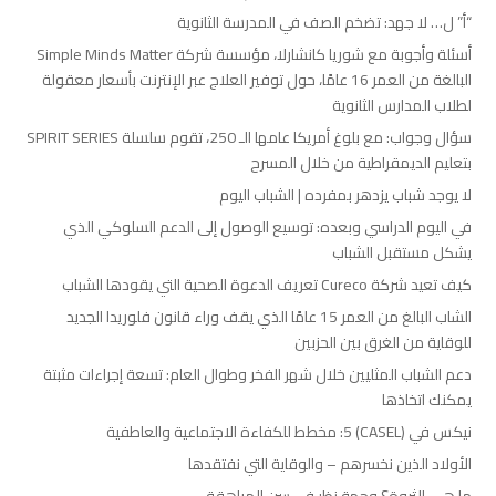
“أ” ل… لا جهد: تضخم الصف في المدرسة الثانوية
أسئلة وأجوبة مع شوريا كانشارلا، مؤسسة شركة Simple Minds Matter
البالغة من العمر 16 عامًا، حول توفير العلاج عبر الإنترنت بأسعار معقولة
لطلاب المدارس الثانوية
سؤال وجواب: مع بلوغ أمريكا عامها الـ 250، تقوم سلسلة SPIRIT SERIES
بتعليم الديمقراطية من خلال المسرح
لا يوجد شباب يزدهر بمفرده | الشباب اليوم
في اليوم الدراسي وبعده: توسيع الوصول إلى الدعم السلوكي الذي
يشكل مستقبل الشباب
كيف تعيد شركة Cureco تعريف الدعوة الصحية التي يقودها الشباب
الشاب البالغ من العمر 15 عامًا الذي يقف وراء قانون فلوريدا الجديد
للوقاية من الغرق بين الحزبين
دعم الشباب المثليين خلال شهر الفخر وطوال العام: تسعة إجراءات مثبتة
يمكنك اتخاذها
نيكس في (CASEL) 5: مخطط للكفاءة الاجتماعية والعاطفية
الأولاد الذين نخسرهم – والوقاية التي نفتقدها
ما هي الثروة؟ وجهة نظر في سن المراهقة