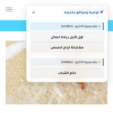
توصية ومواقع متميزة:
×
باقة متميزة VIP (كود: AA38045):
اول اثنين ريادة اعمال
مشاركة ارباح ادسنس
باقة متميزة VIP (كود: AA86842):
عالم الشباب