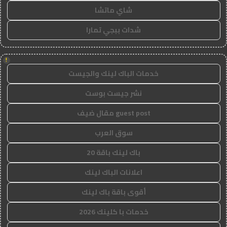
شاي ماتشا
شدات ببجي تمارا
!
خدمات الباك لينك والجيست
نشر جيست بوست
guest post مقال ضيف
سوق العرب
باك لينك باقة 20
اعلانات الباك لينك
أقوى باقة باك لينك
خدمات با كلينك 2026