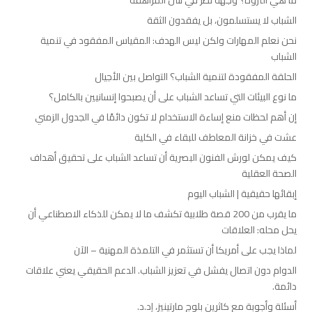
الشباب لا يستسلمون، بل يفقدون الثقة
نحن نعلم المهارات ولكن ليس الهدف: المقياس المفقود في تنمية
الشباب
الحلقة المفقودة لتنمية الشباب؟ التواصل بين الأجيال
ما نوع البيئات التي تساعد الشباب على أن يصبحوا إنسانيين بالكامل؟
إن أهم لحظات منع إساءة الاستخدام لا تكون دائمًا في الجدول الزمني
عشت في خزانة المعاطف للبقاء في الكلية
كيف يمكن لورش الفنون البصرية أن تساعد الشباب على تحقيق أهداف
الصحة العقلية
إبقائها حقيقية | الشباب اليوم
ما يقرب من 200 قصة طلابية تكشف ما لا يمكن للذكاء الاصطناعي أن
يحل محله: العلاقات
لماذا يجب على أمريكا أن تستثمر في التلمذة المهنية – الآن
الدوام دون اتصال يفشل في تعزيز الشباب. الدعم الحقيقي يعني علاقات
دائمة.
أسئلة وأجوبة مع كاثرين بلوج مارتينيز، إد.د.