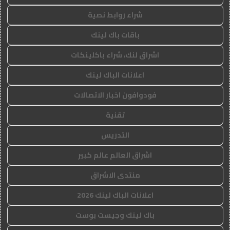
شراء روابط نصية
باقات باك لينك
اشراق لنك، شراء باكلينكات
اعلانات الباك لينك
فودوافون اخبار الاتصالات
تقنية
التدريس
اشراق العالم عالم كبير
منتدى الاشراق
اعلانات الباك لينك 2026
باك لينك وجيست بوست