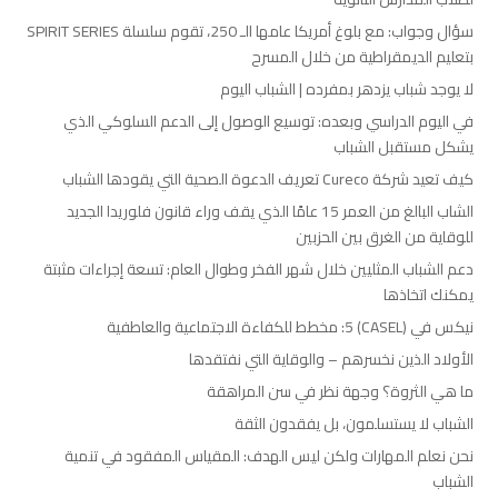
سؤال وجواب: مع بلوغ أمريكا عامها الـ 250، تقوم سلسلة SPIRIT SERIES
بتعليم الديمقراطية من خلال المسرح
لا يوجد شباب يزدهر بمفرده | الشباب اليوم
في اليوم الدراسي وبعده: توسيع الوصول إلى الدعم السلوكي الذي
يشكل مستقبل الشباب
كيف تعيد شركة Cureco تعريف الدعوة الصحية التي يقودها الشباب
الشاب البالغ من العمر 15 عامًا الذي يقف وراء قانون فلوريدا الجديد
للوقاية من الغرق بين الحزبين
دعم الشباب المثليين خلال شهر الفخر وطوال العام: تسعة إجراءات مثبتة
يمكنك اتخاذها
نيكس في (CASEL) 5: مخطط للكفاءة الاجتماعية والعاطفية
الأولاد الذين نخسرهم – والوقاية التي نفتقدها
ما هي الثروة؟ وجهة نظر في سن المراهقة
الشباب لا يستسلمون، بل يفقدون الثقة
نحن نعلم المهارات ولكن ليس الهدف: المقياس المفقود في تنمية
الشباب