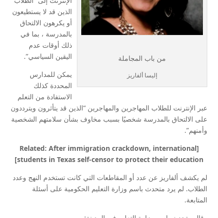
الإنترنت إلى “الطلاب
الذين قد لا يستطيعون
أو يكرهون الالتحاق
بالمدرسة ، بما في
ذلك أوقات عدم
اليقين السياسي”.
من باب المجاملة
يمكن للمدارس
إليسا ألفاريز
المحددة كذلك
الاستفادة من التعلم
عبر الإنترنت للطلاب المهاجرين والمهاجرين “الذين قد يتأثرون ويترددون
على الالتحاق بالمدرسة شخصيًا بسبب مخاوف بشأن سلامتهم الشخصية
وأمنهم”.
[Related: After immigration crackdown, international
students in Texas self-censor to protect their education]
لم يكشف ألفاريز عن عدد أو المقاطعات التي كانت تستخدم النهج وعدد
الطلاب. لم يرد متحدث باسم وزارة التعليم الحكومية على أسئلة
المتابعة.
وقال متحدث باسم وزارة التعليم في المدينة: