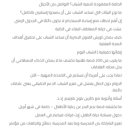
الحلقة المفقودة لتنمية الشباب؟ التواصل بين الأجيال
ما نوع البيئات التي تساعد الشباب على أن يصبحوا إنسانيين بالكامل؟
إن أهم لحظات منع إساءة الاستخدام لا تكون دائمًا في الجدول الزمني
عشت في خزانة المعاطف للبقاء في الكلية
كيف يمكن لورش الفنون البصرية أن تساعد الشباب على تحقيق أهداف
الصحة العقلية
إبقائها حقيقية | الشباب اليوم
ما يقرب من 200 قصة طلابية تكشف ما لا يمكن للذكاء الاصطناعي أن
يحل محله: العلاقات
لماذا يجب على أمريكا أن تستثمر في التلمذة المهنية – الآن
الدوام دون اتصال يفشل في تعزيز الشباب. الدعم الحقيقي يعني علاقات
دائمة.
أسئلة وأجوبة مع كاثرين بلوج مارتينيز، إد.د.
ما تكشفه قصة نجم البحر عن رعاية الأطفال – خاصة في شهر أبريل
دخول مساحة حياة الطفل: إرث فرانك فيكسر في العمل
تعزيز الشراكة بين المدرسة وما بعد المدرسة: نصائح واتجاهات من مؤتمر