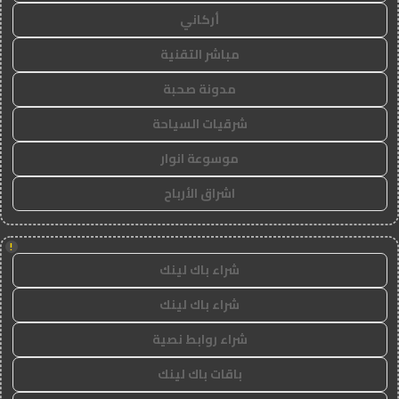
أركاني
مباشر التقنية
مدونة صحبة
شرقيات السياحة
موسوعة انوار
اشراق الأرباح
!
شراء باك لينك
شراء باك لينك
شراء روابط نصية
باقات باك لينك