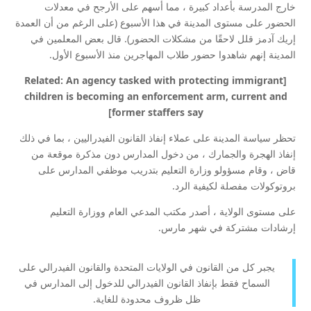
خارج المدرسة بأعداد كبيرة ، مما أسهم على الأرجح في معدلات
الحضور على مستوى المدينة في هذا الأسبوع (على الرغم من أن العمدة
إريك آدمز قلل لاحقًا من مشكلات الحضور). قال بعض المعلمين في
المدينة إنهم شاهدوا حضور طلاب المهاجرين منذ الأسبوع الأول.
[Related: An agency tasked with protecting immigrant
children is becoming an enforcement arm, current and
former staffers say]
تحظر سياسة المدينة على عملاء إنفاذ القانون الفيدراليين ، بما في ذلك
إنفاذ الهجرة والجمارك ، من دخول المدارس دون مذكرة موقعة من
قاض ، وقام مسؤولو وزارة التعليم بتدريب موظفي المدارس على
بروتوكولات مفصلة لكيفية الرد.
على مستوى الولاية ، أصدر مكتب المدعي العام ووزارة التعليم
إرشادات مشتركة في شهر مارس.
يجبر كل من القانون في الولايات المتحدة والقانون الفيدرالي على
السماح فقط بإنفاذ القانون الفيدرالي للدخول إلى المدارس في
ظل ظروف محدودة للغاية.