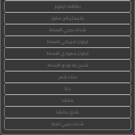
بطاقات ايتونز
بلايستيشن ستور
شدات ببجي اقساط
ايتونز امريكي اقساط
ايتونز سعودي اقساط
شحن يلا لودو اقساط
حناء شعر
حنا
ماتشا
شاي ماتشا
شدات ببجي تمارا