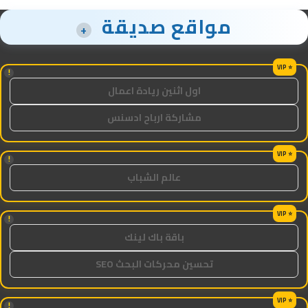
مواقع صديقة
+
!
اول اثنين ريادة اعمال
مشاركة ارباح ادسنس
!
عالم الشباب
!
باقة باك لينك
تحسين محركات البحث SEO
!