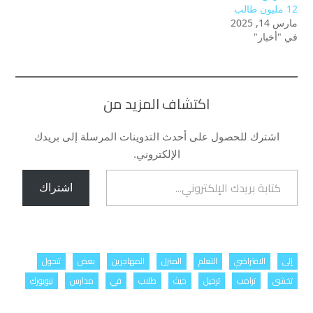
12 مليون طالب
مارس 14, 2025
في "أخبار"
اكتشاف المزيد من
اشترك للحصول على أحدث التدوينات المرسلة إلى بريدك
الإلكتروني.
كتابة بريدك الإلكتروني...
اشتراك
إلى
الافتراضي
التعلم
المنزل
المهاجرين
بعض
تتحول
تخشى
ترامب
ترحيل
حيث
طلاب
في
مدارس
نيويورك