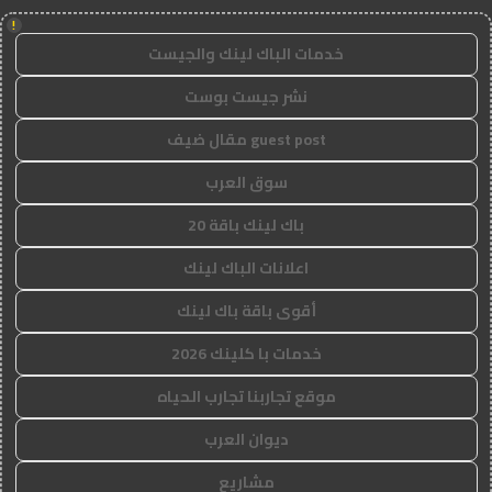
!
خدمات الباك لينك والجيست
نشر جيست بوست
guest post مقال ضيف
سوق العرب
باك لينك باقة 20
اعلانات الباك لينك
أقوى باقة باك لينك
خدمات با كلينك 2026
موقع تجاربنا تجارب الحياه
ديوان العرب
مشاريع