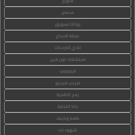
متورخ
مدسن
روتانا تسويق
مجلة الابداع
نادي الترددات
استشارات اون لاين
المعارف
هيدب فيديو
رمح التقنية
رذاذ التجارة
طعم وكيف
شهود نت