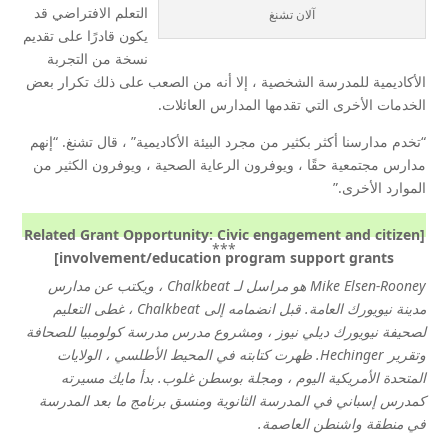
التعلم الافتراضي قد
آلان تشنغ
يكون قادرًا على تقديم
نسخة من التجربة
الأكاديمية للمدرسة الشخصية ، إلا أنه من الصعب على ذلك تكرار بعض
الخدمات الأخرى التي تقدمها المدارس العائلات.
“تخدم مدارسنا أكثر بكثير من مجرد البيئة الأكاديمية” ، قال تشنغ. “إنهم
مدارس مجتمعية حقًا ، ويوفرون الرعاية الصحية ، ويوفرون الكثير من
الموارد الأخرى.”
[Related Grant Opportunity: Civic engagement and citizen
***
involvement/education program support grants]
Mike Elsen-Rooney هو مراسل لـ Chalkbeat ، ويكتب عن مدارس
مدينة نيويورك العامة. قبل انضمامه إلى Chalkbeat ، غطى التعليم
لصحيفة نيويورك ديلي نيوز ، ومشروع مدرس مدرسة كولومبيا للصحافة
وتقرير Hechinger. ظهرت كتابته في المحيط الأطلسي ، الولايات
المتحدة الأمريكية اليوم ، ومجلة بوسطن غلوب. بدأ مايك مسيرته
كمدرس إسباني في المدرسة الثانوية ومنسق برنامج ما بعد المدرسة
في منطقة واشنطن العاصمة.