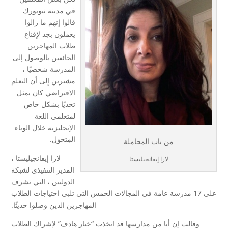
في مدينة نيويورك
قالوا إنهم ما زالوا
يعملون بجد لإقناع
طلاب المهاجرين
الخائفين بالوصول إلى
المدرسة شخصيًا ،
مشيرين إلى أن التعلم
الافتراضي كان يمثل
تحديًا بشكل خاص
لمتعلمي اللغة
الإنجليزية خلال الوباء
المتجول.
من باب المجاملة
لارا إيفانجيليستا ،
لارا إيفانجيليستا
المدير التنفيذي لشبكة
الدوليين ، التي تشرف
على 17 مدرسة عامة في المجالات الخمس التي تلبي احتياجات الطلاب
المهاجرين الذين وصلوا حديثًا.
وقالت إن أيا من مدارسها قد اتخذت “خيار هادف” لإشراك الطلاب