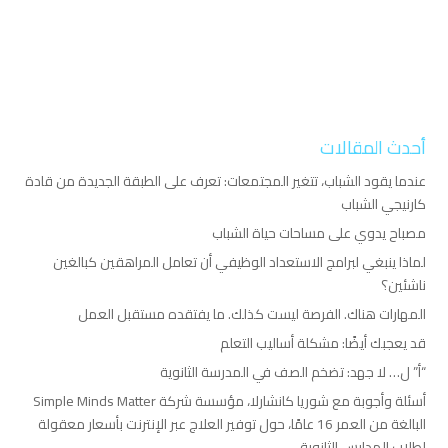
أحدث المقالات
عندما يقود الشباب، تتغير المجتمعات: تعرف على الطبقة الجديدة من قادة
كارنيجي الشباب
مصباح يدوي على مساحات حياة الشباب
لماذا ينبغي لبرامج الاستعداد الوظيفي أن تعامل المراهقين كبالغين
ناشئين؟
المهارات هناك. الفرصة ليست كذلك. ما يفتقده مستقبل العمل
قد يعجبك أيضًا: مشكلة أساليب التعلم
“أ” ل… لا جهد: تضخم الصف في المدرسة الثانوية
أسئلة وأجوبة مع شوريا كانشارلا، مؤسسة شركة Simple Minds Matter
البالغة من العمر 16 عامًا، حول توفير العلاج عبر الإنترنت بأسعار معقولة
لطلاب المدارس الثانوية