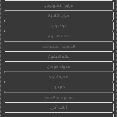
مرابع التكنولوجيا
خيال التقنية
شوف ويب
مجلة الاسهم
الشرقية الاقتصادية
عالم الايفون
مدونة كوكان
صحيفة نهج
كار نيوز
موقع خبرة التقني
أناقة أنثى