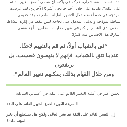
لقد أشعلت الثقة شرارة حركة في باكستان تسمى “صنع التغيير القائم
على الثقة”، بقيادة علي خان، أحد خريجي أشوكا الآخرين. لقد عرضت
نموذجه في عدة أعمدة خلال الأشهر القليلة الماضية، وقد جذبتني
بساطة نموذجه والدليل المذهل على نجاحه ليس فقط في إثارة النشاط
المدني لدى الشباب ولكن في تغيير عقليات المعلمين. أجد نفسي
أشارك هذا الاقتباس منه كثيرًا:
“ثق بالشباب أولاً، ثم قم بالتقييم لاحقًا.
عندما تثق بالشباب، فإنهم لا ينهضون فحسب، بل
يرتفعون.
ومن خلال القيام بذلك، يمكنهم تغيير العالم”.
تعمق أكثر في أمثلة التغيير القائم على الثقة في أعمدتي السابقة:
السرعة الثورية لصنع التغيير القائم على الثقة
إن التغيير القائم على الثقة قد يغير العالم، ولكن هل يستطيع أن يغير
المؤسسات؟