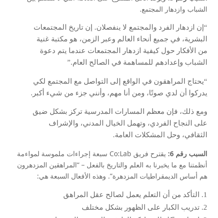
الشباب وازدهار المجتمع.
“إن ازدهار الفرد والمجتمع لا ينفصلان. إن تاريخ المجتمعات
البشرية، في جميع أنحاء العالم وعبر الزمن، هو مكتبة غنية
من الأفكار حول كيفية ازدهار المجتمعات عندما يتم دعوة
الشباب وإعدادهم للمساهمة في الصالح العام.”
“يحتاج المراهقون في الواقع إلى التواصل مع المجتمع لكي
يدركوا أن لدي صوتًا، ومن أنا مهم، وأنني جزء من شيء أكبر.
ومع ذلك، فإن معظم المسارات المدرسية تركز بشكل ضيق
على النجاح الفردي، وتهمل الخيال المدني، والإشراف
الثقافي، وحل المشكلات العامة.
السبب رقم 6:
يقترح فريق Co:Lab سبعة إجراءات ملموسة لمواءمة
أنظمتنا مع ما يخبرنا به العلم والتاريخ بالفعل – “المراهقين المزدهرون
هم أساس الديمقراطيات المزدهرة”. وهذه الأفعال السبعة هي:
التأكد من أن التعلم يعمل لصالح عقل المراهق
تدريب الكبار على الظهور بشكل مختلف