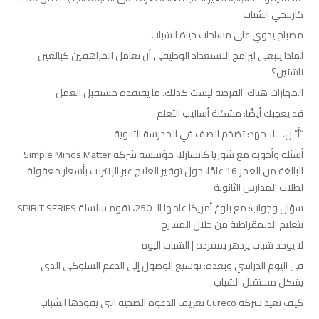
كارنيجي الشباب
مصباح يدوي على مساحات حياة الشباب
لماذا ينبغي لبرامج الاستعداد الوظيفي أن تعامل المراهقين كبالغين
ناشئين؟
المهارات هناك. الفرصة ليست كذلك. ما يفتقده مستقبل العمل
قد يعجبك أيضًا: مشكلة أساليب التعلم
“أ” ل… لا جهد: تضخم الصف في المدرسة الثانوية
أسئلة وأجوبة مع شوريا كانشارلا، مؤسسة شركة Simple Minds Matter
البالغة من العمر 16 عامًا، حول توفير العلاج عبر الإنترنت بأسعار معقولة
لطلاب المدارس الثانوية
سؤال وجواب: مع بلوغ أمريكا عامها الـ 250، تقوم سلسلة SPIRIT SERIES
بتعليم الديمقراطية من خلال المسرح
لا يوجد شباب يزدهر بمفرده | الشباب اليوم
في اليوم الدراسي وبعده: توسيع الوصول إلى الدعم السلوكي الذي
يشكل مستقبل الشباب
كيف تعيد شركة Cureco تعريف الدعوة الصحية التي يقودها الشباب