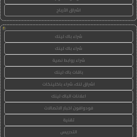
اشراق الأرباح
!
شراء باك لينك
شراء باك لينك
شراء روابط نصية
باقات باك لينك
اشراق لنك، شراء باكلينكات
اعلانات الباك لينك
فودوافون اخبار الاتصالات
تقنية
التدريس