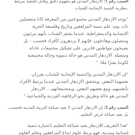
السبب رقم 1:
الازدهار المدني هو مفهوم دقيق وقابل للتنفيذ مرتبط
بنظرية التنمية الإيجابية للشباب.
“يوحد الازدهار المدني مجموعتين من المعرفة كانا منفصلين
ذات يوم: علم تنمية المراهقين وتاريخ وفلسفة الحرية
الإنسانية والديمقراطية. عندما يشعر الشباب بأنهم مرئيون
ومتصلون وهادفون، فإنهم لا يزدهرون كأفراد فحسب – بل
يصبحون مواطنين قادرين على تشكيل مجتمعات عادلة
ومتصلة. الازدهار المدني هو حالة تنموية وحالة مجتمعية
لكوننا بشرًا معًا. “
“إن الازدهار المدني والتنمية الإيجابية للشباب يعززان
بعضهما البعض. ويتحقق الازدهار المدني عندما يرتبط الأفراد
بأنفسهم، ومع بعضهم البعض، وبمجتمعاتهم… الازدهار
المدني هو حالة وطريق نحو الرفاهية الفردية والجماعية.”
السبب رقم 2:
إن الازدهار المدني لا يعيد صياغة التربية المدنية فحسب،
بل يعيد صياغة غرض التعليم.
“هذا التعريف للازدهار يعيد صياغة التعليم باعتباره تنمية
إنسانية ومدنية. فهو يربط علوم دماغ المراهقين وتعلم العلوم