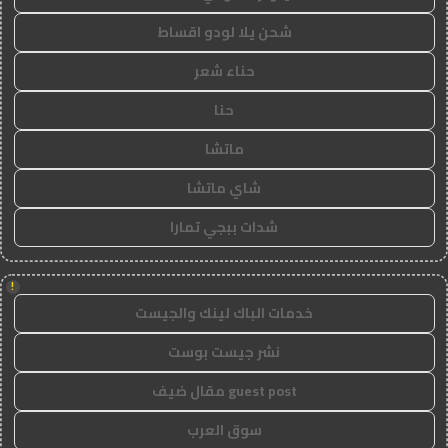
شحن يلا لودو اقساط
حناء شعر
حنا
ماتشا
شاي ماتشا
شدات ببجي تمارا
!
خدمات الباك لينك والجيست
نشر جيست بوست
guest post مقال ضيف
سوق العرب