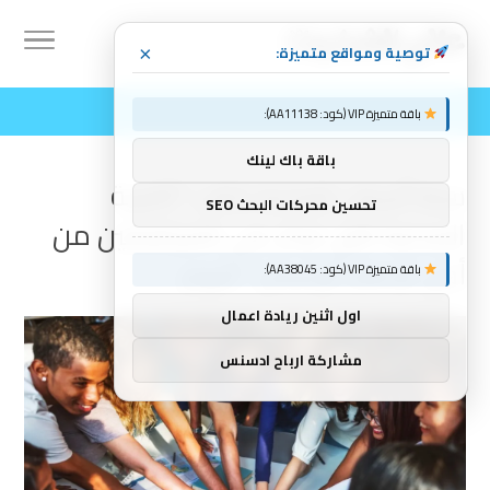
توصية ومواقع متميزة:
×
باقة متميزة VIP (كود: AA11138):
باقة باك لينك
ستة أسباب لقراءة كتاب “التربية
تحسين محركات البحث SEO
المدنية التي تركز على المراهقين من
أجل ازدهار الإنسان” اليوم
باقة متميزة VIP (كود: AA38045):
اول اثنين ريادة اعمال
مشاركة ارباح ادسنس