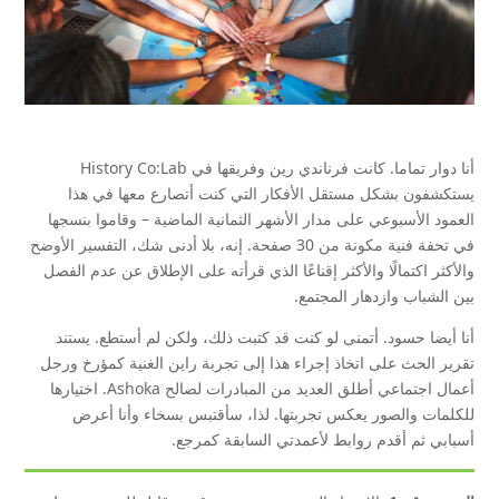
أنا دوار تماما. كانت فرناندي رين وفريقها في History Co:Lab
يستكشفون بشكل مستقل الأفكار التي كنت أتصارع معها في هذا
العمود الأسبوعي على مدار الأشهر الثمانية الماضية – وقاموا بنسجها
في تحفة فنية مكونة من 30 صفحة. إنه، بلا أدنى شك، التفسير الأوضح
والأكثر اكتمالًا والأكثر إقناعًا الذي قرأته على الإطلاق عن عدم الفصل
بين الشباب وازدهار المجتمع.
أنا أيضا حسود. أتمنى لو كنت قد كتبت ذلك، ولكن لم أستطع. يستند
تقرير الحث على اتخاذ إجراء هذا إلى تجربة راين الغنية كمؤرخ ورجل
أعمال اجتماعي أطلق العديد من المبادرات لصالح Ashoka. اختيارها
للكلمات والصور يعكس تجربتها. لذا، سأقتبس بسخاء وأنا أعرض
أسبابي ثم أقدم روابط لأعمدتي السابقة كمرجع.