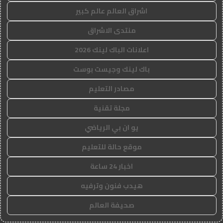
اشراق العالم عالم كبير
منتدى الاشراق
اعلانات الباك لينك 2026
باك لينك وجيست بوست
مصادر التعليم
مجلة تقنية
يو ان بي الرياضي
موقع حالة للتعليم
اخبار 24 ساعة
هيدب فنون وترفيه
صحيفة العالم