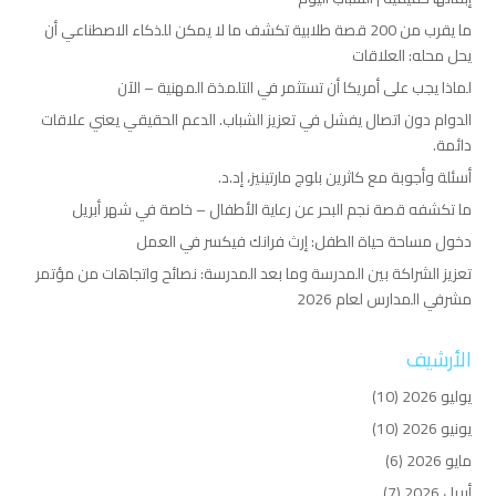
ما يقرب من 200 قصة طلابية تكشف ما لا يمكن للذكاء الاصطناعي أن
يحل محله: العلاقات
لماذا يجب على أمريكا أن تستثمر في التلمذة المهنية – الآن
الدوام دون اتصال يفشل في تعزيز الشباب. الدعم الحقيقي يعني علاقات
دائمة.
أسئلة وأجوبة مع كاثرين بلوج مارتينيز، إد.د.
ما تكشفه قصة نجم البحر عن رعاية الأطفال – خاصة في شهر أبريل
دخول مساحة حياة الطفل: إرث فرانك فيكسر في العمل
تعزيز الشراكة بين المدرسة وما بعد المدرسة: نصائح واتجاهات من مؤتمر
مشرفي المدارس لعام 2026
الأرشيف
يوليو 2026
(10)
يونيو 2026
(10)
مايو 2026
(6)
أبريل 2026
(7)