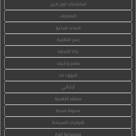
استشارات اون لاين
المعارف
هيدب فيديو
رمح التقنية
رذاذ التجارة
طعم وكيف
شهود نت
أركاني
مباشر التقنية
مدونة صحبة
شرقيات السياحة
موسوعة انوار