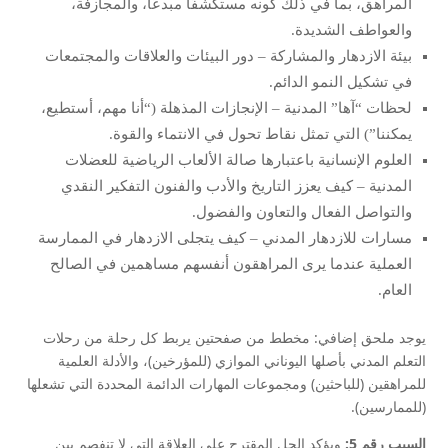
المراهق، بما في ذلك كونه مستكشفًا مبدعًا، والمجازفة،
والعواطف الشديدة.
بيئة الازدهار والمشاركة – دور البيئات والعلاقات والمجتمعات
في تشكيل النمو الدائم.
لحظات “آها” المدنية – الإنجازات المذهلة (“أنا مهم، أستطيع،
يمكننا”) التي تمثل نقاط تحول في الانتماء والقوة.
العلوم الإنسانية باعتبارها صالة الألعاب الرياضية للعضلات
المدنية – كيف يعزز التاريخ والأدب والفنون التفكير النقدي
والتواصل الفعال والتعاون والفضول.
مسارات للازدهار المدني – كيف يتجلى الازدهار في الممارسة
العملية عندما يرى المراهقون أنفسهم مساهمين في الصالح
العام.
يوجد ملحق إضافي: مخطط من صفحتين يربط كل رحلة من رحلات
التعلم المدني بأصلها اليوناني الموازي (للمؤرخين)، والأدلة العلمية
للمراهقين (للباحثين) ومجموعات المهارات الدائمة المحددة التي تشعلها
(للممارسين).
السبب رقم 5:
ويؤكد الحل المقترح على العلاقة التي لا تنفصم بين