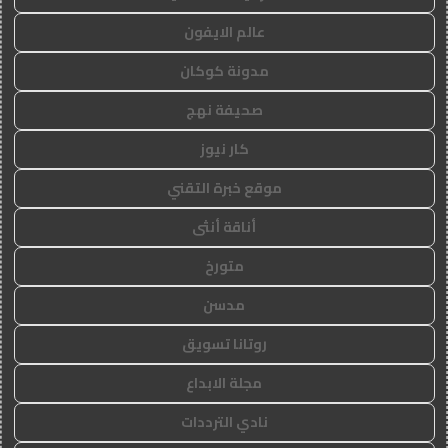
عالم الايفون
مدونة كوكان
صحيفة نهج
كار نيوز
موقع خبرة التقني
أناقة أنثى
متورخ
مدسن
روتانا تسويق
مجلة الابداع
نادي الترددات