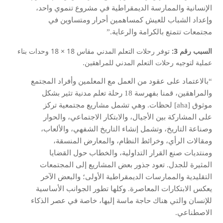
الإنسانية والممارسة الديمقراطية في مشروع تنموي واحد،
وإعداد الشباب للعيش كمساهمين أحرار ومتساوين في
مجتمعات تتمتع بالكرامة والرعاية.”
السبب رقم 3:
توفر رحلات التعلم المدني مقاس 18 × 18 وحدات بناء
عملية لتوجيه رحلات التعلم المدني للمراهقين.
“بالاعتماد على عقود من العمل مع المعلمين وأفراد المجتمع
والمراهقين، قمنا بفهرسة 18 رحلة تعلم مدنية تثير بشكل
موثوق [aha] لحظات. وهي تشمل مشاريع مجتمعية تركز
على المشاركة بين الأجيال، والابتكار الاجتماعي، والحوار
وصناعة التاريخ، وتشمل إنشاء التاريخ الشفهي، والألعاب،
ومقالات الرأي، وخرائط النظام، والمعارض المنسقة،
ومنتديات صنع القرار التداولية، والخطاب حول القضايا
المثيرة للجدل. تعود جذور بعض المشاريع إلى المجتمعات
التقليدية والممارسات الديمقراطية الأولى؛ والبعض الآخر
يعكس الابتكارات المعاصرة. وكلها تطور الجوانب الأساسية
للإنسان والتي هناك حاجة ماسة إليها، خاصة في عصر الذكاء
الاصطناعي.