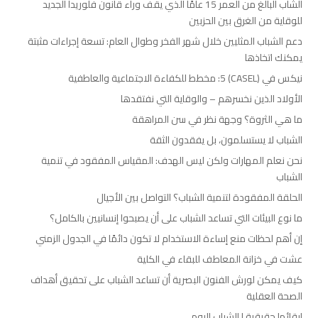
الشاب البالغ من العمر 15 عامًا الذي يقف وراء قانون فلوريدا الجديد
للوقاية من الغرق بين الحزبين
دعم الشباب المثليين خلال شهر الفخر وطوال العام: تسعة إجراءات مثبتة
يمكنك اتخاذها
نيكس في (CASEL) 5: مخطط للكفاءة الاجتماعية والعاطفية
الأولاد الذين نخسرهم – والوقاية التي نفتقدها
ما هي الثروة؟ وجهة نظر في سن المراهقة
الشباب لا يستسلمون، بل يفقدون الثقة
نحن نعلم المهارات ولكن ليس الهدف: المقياس المفقود في تنمية
الشباب
الحلقة المفقودة لتنمية الشباب؟ التواصل بين الأجيال
ما نوع البيئات التي تساعد الشباب على أن يصبحوا إنسانيين بالكامل؟
إن أهم لحظات منع إساءة الاستخدام لا تكون دائمًا في الجدول الزمني
عشت في خزانة المعاطف للبقاء في الكلية
كيف يمكن لورش الفنون البصرية أن تساعد الشباب على تحقيق أهداف
الصحة العقلية
إبقائها حقيقية | الشباب اليوم