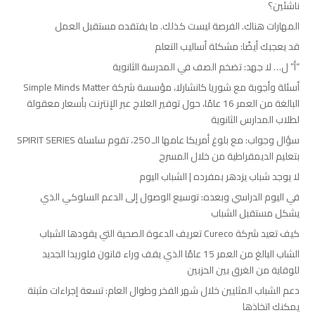
ناشئين؟
المهارات هناك. الفرصة ليست كذلك. ما يفتقده مستقبل العمل
قد يعجبك أيضًا: مشكلة أساليب التعلم
“أ” ل… لا جهد: تضخم الصف في المدرسة الثانوية
أسئلة وأجوبة مع شوريا كانشارلا، مؤسسة شركة Simple Minds Matter
البالغة من العمر 16 عامًا، حول توفير العلاج عبر الإنترنت بأسعار معقولة
لطلاب المدارس الثانوية
سؤال وجواب: مع بلوغ أمريكا عامها الـ 250، تقوم سلسلة SPIRIT SERIES
بتعليم الديمقراطية من خلال المسرح
لا يوجد شباب يزدهر بمفرده | الشباب اليوم
في اليوم الدراسي وبعده: توسيع الوصول إلى الدعم السلوكي الذي
يشكل مستقبل الشباب
كيف تعيد شركة Cureco تعريف الدعوة الصحية التي يقودها الشباب
الشاب البالغ من العمر 15 عامًا الذي يقف وراء قانون فلوريدا الجديد
للوقاية من الغرق بين الحزبين
دعم الشباب المثليين خلال شهر الفخر وطوال العام: تسعة إجراءات مثبتة
يمكنك اتخاذها