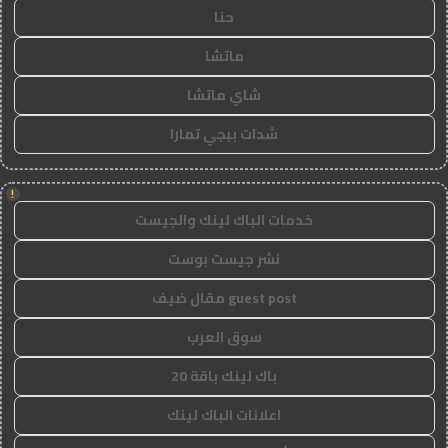
حنا
ماتشا
شاي ماتشا
شدات ببجي تمارا
!
خدمات الباك لينك والجيست
نشر جيست بوست
guest post مقال ضيف
سوق العرب
باك لينك باقة 20
اعلانات الباك لينك