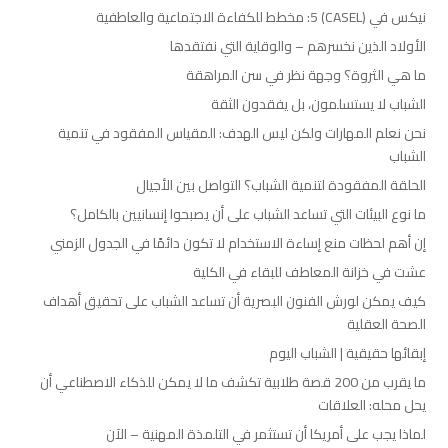
نيكس في (CASEL) 5: مخطط للكفاءة الاجتماعية والعاطفية
الأولاد الذين نخسرهم – والوقاية التي نفتقدها
ما هي الثروة؟ وجهة نظر في سن المراهقة
الشباب لا يستسلمون، بل يفقدون الثقة
نحن نعلم المهارات ولكن ليس الهدف: المقياس المفقود في تنمية
الشباب
الحلقة المفقودة لتنمية الشباب؟ التواصل بين الأجيال
ما نوع البيئات التي تساعد الشباب على أن يصبحوا إنسانيين بالكامل؟
إن أهم لحظات منع إساءة الاستخدام لا تكون دائمًا في الجدول الزمني
عشت في خزانة المعاطف للبقاء في الكلية
كيف يمكن لورش الفنون البصرية أن تساعد الشباب على تحقيق أهداف
الصحة العقلية
إبقائها حقيقية | الشباب اليوم
ما يقرب من 200 قصة طلابية تكشف ما لا يمكن للذكاء الاصطناعي أن
يحل محله: العلاقات
لماذا يجب على أمريكا أن تستثمر في التلمذة المهنية – الآن