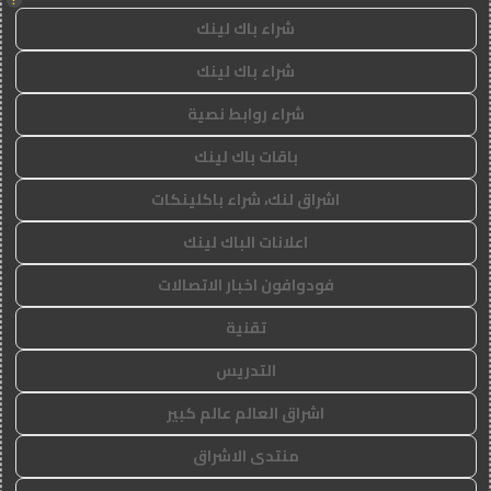
شراء باك لينك
شراء باك لينك
شراء روابط نصية
باقات باك لينك
اشراق لنك، شراء باكلينكات
اعلانات الباك لينك
فودوافون اخبار الاتصالات
تقنية
التدريس
اشراق العالم عالم كبير
منتدى الاشراق