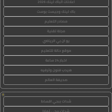
اعلانات الباك لينك 2026
باك لينك وجيست بوست
مصادر التعليم
مجلة تقنية
يو ان بي الرياضي
موقع حالة للتعليم
اخبار 24 ساعة
هيدب فنون وترفيه
صحيفة العالم
!
شدات ببجي اقساط
شدات ببجي تمارا