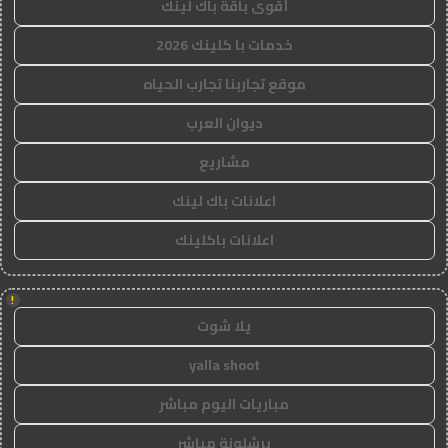
أقوى باقة باك لينك
خدمات با كلينك 2026
موقع تجاربنا تجارب الحياه
ديوان العرب
مشاريع
اعلانات باك لينك
اعلانات باكلينك
!
يلا شوت
yalla shoot
مباريات اليوم مباشر
برشلونة مباشر