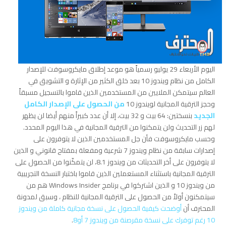
اليوم الأربعاء 29 يوليو رسمياً هو موعد إطلاق مايكروسوفت للإصدار
الكامل من نظام ويندوز 10 بعد خلق الكثير من الإثارة و التشويق في
العالم سيتمكن الملايين من المستخدمين الذين قاموا بالتسجيل مسبقاً
وحجز الترقية المجانية لويندوز 10
من الحصول على الإصدار الكامل
الجديد
بنسختين: 64 بيت و 32 بيت، إلا أن عدد كبيراً منهم أيضا لن يظهر
لهم زر التحديث ولن يتمكنوا من الترقية المجانية في هذا اليوم المحدد.
وحسب مايكروسوفت فأن جل المستخدمين الذين لا يتوفرون على
إصدارات سابقة من نظام ويندوز 7 شرعية ومفعلة بمفتاح قانوني و الذين
لا يتوفرون على أخر التحديثات من ويندوز 8.1، لن يتمكّنوا من الحصول على
الترقية المجانية باستثناء المستعملين الذين قاموا باختبار النسخة التجريبية
من ويندوز 10 و الذين اشتركوا في برنامج Windows Insider هم من
سيتمكنون أولاً من الحصول على الترقية المجانية للنظام ، وسبق لمدونة
المحترف أن
أوضحت كيفية الحصول على نسخة مجانية كاملة من ويندوز
10 رغم توفرك على نسخة مقرصنة من ويندوز 7 أو8
.