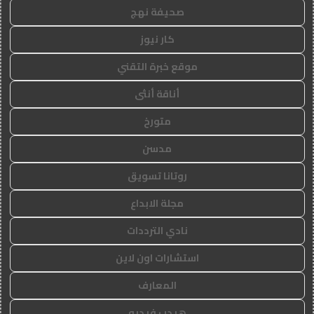
صحيفة نهج
كار نيوز
موقع خبرة التقني
أناقة أنثى
متورخ
مدسن
روتانا تسويق
مجلة الابداع
نادي الترددات
استشارات اون لاين
المعارف
هيدب فيديو