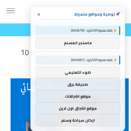
توصية ومواقع متميزة:
×
باقة متميزة VIP (كود: AA26790):
ماسنجر المسلم
رسمياً اليوم إطلاق نظام ويندوز 10
النهائي و إليك كافة التفاصيل!
باقة متميزة VIP (كود: AA35872):
ضوء التعليمي
صحيفة برق
موقع اشراقات
موقع اشراق اون لاين
اركان سياحة وسفر