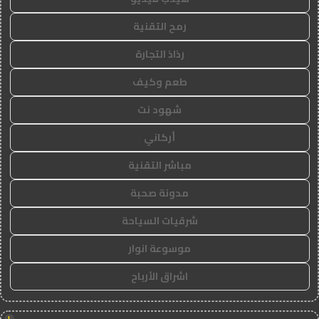
رمح التقنية
رذاذ التجارة
طعم وكيف
شهود نت
أركاني
مباشر التقنية
مدونة صحبة
شرقيات السياحة
موسوعة انوار
اشراق الأرباح
!