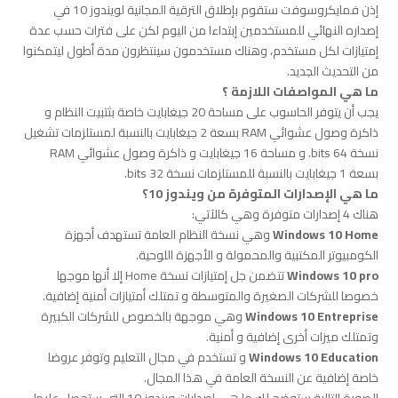
إذن فمايكروسوفت ستقوم بإطلاق الترقية المجانية لويندوز 10 في
إصداره النهائي للمستخدمين إبتداءا من اليوم لكن على فترات حسب عدة
إمتيازات لكل مستخدم، وهناك مستخدمون سينتظرون مدة أطول ليتمكنوا
من التحديث الجديد.
ما هي المواصفات اللازمة ؟
يجب أن يتوفر الحاسوب على مساحة 20 جيغابايت خاصة بثتبيت النظام و
ذاكرة وصول عشوائي RAM بسعة 2 جيغابايت بالنسبة لمستلزمات تشغيل
نسخة 64 bits. و مساحة 16 جيغابايت و ذاكرة وصول عشوائي RAM
بسعة 1 جيغابايت بالنسبة للمستلزمات نسخة 32 bits.
ما هي الإصدارات المتوفرة من ويندوز 10؟
هناك 4 إصدارات متوفرة وهي كالآتي:
Windows 10 Home
وهي نسخة النظام العامة تستهدف أجهزة
الكومبيوتر المكتبية والمحمولة و الأجهزة اللوحية.
Windows 10 pro
تتضمن جل إمتيازات نسخة Home إلا أنها موجها
خصوصا للشركات الصغيرة والمتوسطة و تمتلك أمتيازات أمنية إضافية.
Windows 10 Entreprise
وهي موجهة بالخصوص للشركات الكبيرة
وتمتلك ميزات أخرى إضافية و أمنية.
Windows 10 Education
و تستخدم في مجال التعليم وتوفر عروضا
خاصة إضافية عن النسخة العامة في هذا المجال.
الصورة التالية ستوضح لك ما هي إصدارات ويندوز 10 التي ستحصل عليها