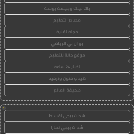
باك لينك وجيست بوست
مصادر التعليم
مجلة تقنية
يو ان بي الرياضي
موقع حالة للتعليم
اخبار 24 ساعة
هيدب فنون وترفيه
صحيفة العالم
!
شدات ببجي اقساط
شدات ببجي تمارا