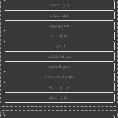
رمح التقنية
رذاذ التجارة
طعم وكيف
شهود نت
أركاني
مباشر التقنية
مدونة صحبة
شرقيات السياحة
موسوعة انوار
اشراق الأرباح
!