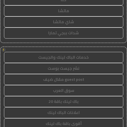
ماتشا
شاي ماتشا
شدات ببجي تمارا
!
خدمات الباك لينك والجيست
نشر جيست بوست
guest post مقال ضيف
سوق العرب
باك لينك باقة 20
اعلانات الباك لينك
أقوى باقة باك لينك