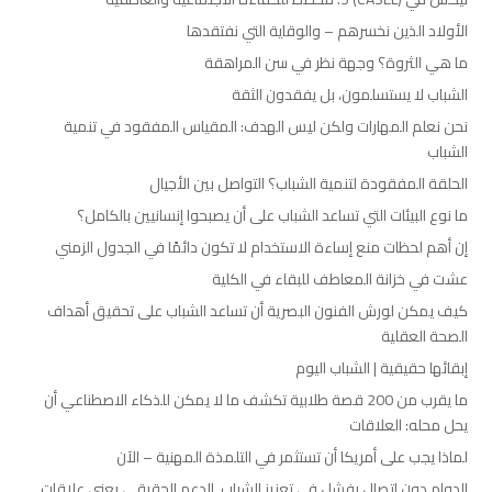
الأولاد الذين نخسرهم – والوقاية التي نفتقدها
ما هي الثروة؟ وجهة نظر في سن المراهقة
الشباب لا يستسلمون، بل يفقدون الثقة
نحن نعلم المهارات ولكن ليس الهدف: المقياس المفقود في تنمية
الشباب
الحلقة المفقودة لتنمية الشباب؟ التواصل بين الأجيال
ما نوع البيئات التي تساعد الشباب على أن يصبحوا إنسانيين بالكامل؟
إن أهم لحظات منع إساءة الاستخدام لا تكون دائمًا في الجدول الزمني
عشت في خزانة المعاطف للبقاء في الكلية
كيف يمكن لورش الفنون البصرية أن تساعد الشباب على تحقيق أهداف
الصحة العقلية
إبقائها حقيقية | الشباب اليوم
ما يقرب من 200 قصة طلابية تكشف ما لا يمكن للذكاء الاصطناعي أن
يحل محله: العلاقات
لماذا يجب على أمريكا أن تستثمر في التلمذة المهنية – الآن
الدوام دون اتصال يفشل في تعزيز الشباب. الدعم الحقيقي يعني علاقات