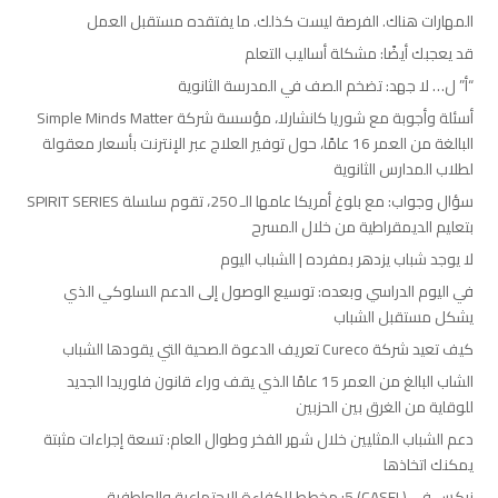
المهارات هناك. الفرصة ليست كذلك. ما يفتقده مستقبل العمل
قد يعجبك أيضًا: مشكلة أساليب التعلم
“أ” ل… لا جهد: تضخم الصف في المدرسة الثانوية
أسئلة وأجوبة مع شوريا كانشارلا، مؤسسة شركة Simple Minds Matter
البالغة من العمر 16 عامًا، حول توفير العلاج عبر الإنترنت بأسعار معقولة
لطلاب المدارس الثانوية
سؤال وجواب: مع بلوغ أمريكا عامها الـ 250، تقوم سلسلة SPIRIT SERIES
بتعليم الديمقراطية من خلال المسرح
لا يوجد شباب يزدهر بمفرده | الشباب اليوم
في اليوم الدراسي وبعده: توسيع الوصول إلى الدعم السلوكي الذي
يشكل مستقبل الشباب
كيف تعيد شركة Cureco تعريف الدعوة الصحية التي يقودها الشباب
الشاب البالغ من العمر 15 عامًا الذي يقف وراء قانون فلوريدا الجديد
للوقاية من الغرق بين الحزبين
دعم الشباب المثليين خلال شهر الفخر وطوال العام: تسعة إجراءات مثبتة
يمكنك اتخاذها
نيكس في (CASEL) 5: مخطط للكفاءة الاجتماعية والعاطفية