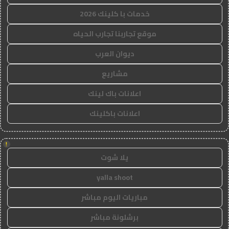
خدمات با كلينك 2026
موقع تجاربنا تجارب الحياه
ديوان العرب
مشاريع
اعلانات باك لينك
اعلانات باكلينك
!
يلا شوت
yalla shoot
مباريات اليوم مباشر
برشلونة مباشر