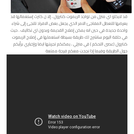
قد لايخلو اي منزل من تواجد الريموت كنترول ، إلا ن كثرث إستعمالها قد
يعرضها للتعطل المفاجئ الامر الذي يجعل بعض الافراد تلتجئ إلى شراء
واحدة جديدة في حين انه يمكن إصلاح القديمة وبدون اي تكاليف . حيث
في حلقة اليوم ساشرح لك طريقة بسيطة استعملها في إصلاح الريموت
كنترول (عصى التحكم ) في منزلي ، يمكنكم تجربتها ايضا وإخباري برأيكم
حول الطريقة وفيما إذا نجحت معكم فرجة ممتعة