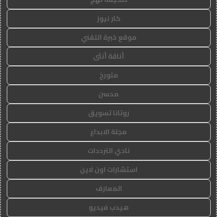
كار نيوز
موقع خبرة التقني
أناقة أنثى
متورخ
مدسن
روتانا تسويق
مجلة الابداع
نادي الترددات
استشارات اون لاين
المعارف
هيدب فيديو