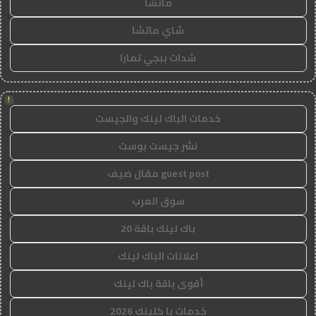
ماتشا
شاي ماتشا
شدات ببجي تمارا
!
خدمات الباك لينك والجيست
نشر جيست بوست
guest post مقال ضيف
سوق العرب
باك لينك باقة 20
اعلانات الباك لينك
أقوى باقة باك لينك
خدمات با كلينك 2026