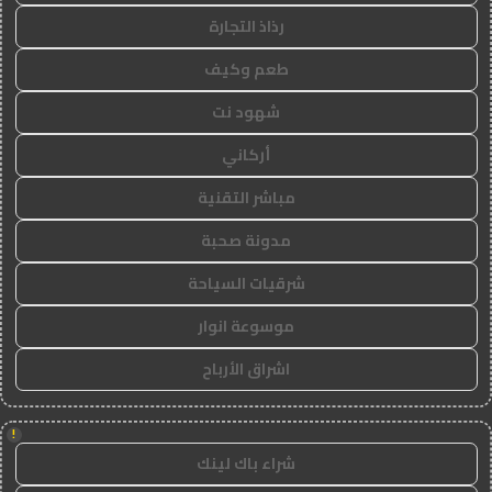
رذاذ التجارة
طعم وكيف
شهود نت
أركاني
مباشر التقنية
مدونة صحبة
شرقيات السياحة
موسوعة انوار
اشراق الأرباح
!
شراء باك لينك