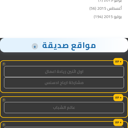
أغسطس 2015
(56)
يوليو 2015
(194)
مواقع صديقة
+
!
اول اثنين ريادة اعمال
مشاركة ارباح ادسنس
!
عالم الشباب
!