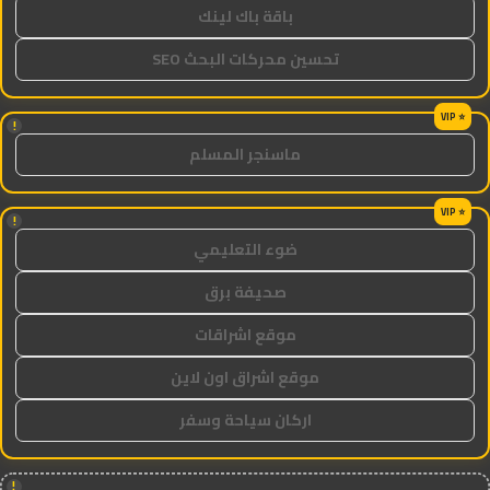
باقة باك لينك
تحسين محركات البحث SEO
!
ماسنجر المسلم
!
ضوء التعليمي
صحيفة برق
موقع اشراقات
موقع اشراق اون لاين
اركان سياحة وسفر
!