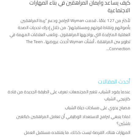
كيف يساعد وايمان المراهقين في بناء المهارات
الاجتماعية
لأكثر من 127 عامًا ، قدمت Wyman البرامج ودعم “ربط المراهقين
بأصواتهم ونقاط قوتهم ومستقبلهم”. من خلال إدراك تحديات الصحة
العقلية المتزايدة التي يواجهها المراهقون ، وتلعب العلاقات المهمة في
تطوير سن المراهقة ، أنشأت Wyman أحدث عروضها ، The Teen
Connection...
أحدث المقالات
عندما يقود الشباب، تتغير المجتمعات: تعرف على الطبقة الجديدة من قادة
كارنيجي الشباب
مصباح يدوي على مساحات حياة الشباب
لماذا ينبغي لبرامج الاستعداد الوظيفي أن تعامل المراهقين كبالغين
ناشئين؟
المهارات هناك. الفرصة ليست كذلك. ما يفتقده مستقبل العمل