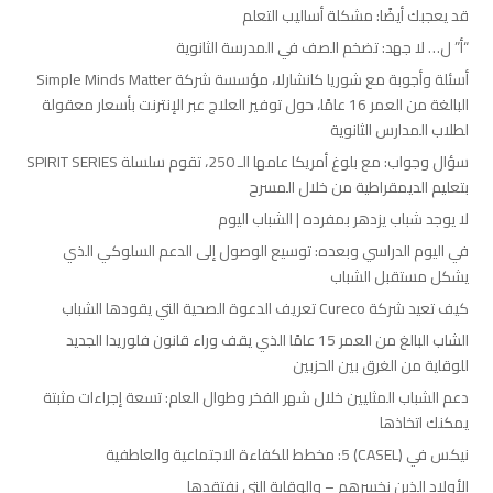
قد يعجبك أيضًا: مشكلة أساليب التعلم
“أ” ل… لا جهد: تضخم الصف في المدرسة الثانوية
أسئلة وأجوبة مع شوريا كانشارلا، مؤسسة شركة Simple Minds Matter
البالغة من العمر 16 عامًا، حول توفير العلاج عبر الإنترنت بأسعار معقولة
لطلاب المدارس الثانوية
سؤال وجواب: مع بلوغ أمريكا عامها الـ 250، تقوم سلسلة SPIRIT SERIES
بتعليم الديمقراطية من خلال المسرح
لا يوجد شباب يزدهر بمفرده | الشباب اليوم
في اليوم الدراسي وبعده: توسيع الوصول إلى الدعم السلوكي الذي
يشكل مستقبل الشباب
كيف تعيد شركة Cureco تعريف الدعوة الصحية التي يقودها الشباب
الشاب البالغ من العمر 15 عامًا الذي يقف وراء قانون فلوريدا الجديد
للوقاية من الغرق بين الحزبين
دعم الشباب المثليين خلال شهر الفخر وطوال العام: تسعة إجراءات مثبتة
يمكنك اتخاذها
نيكس في (CASEL) 5: مخطط للكفاءة الاجتماعية والعاطفية
الأولاد الذين نخسرهم – والوقاية التي نفتقدها