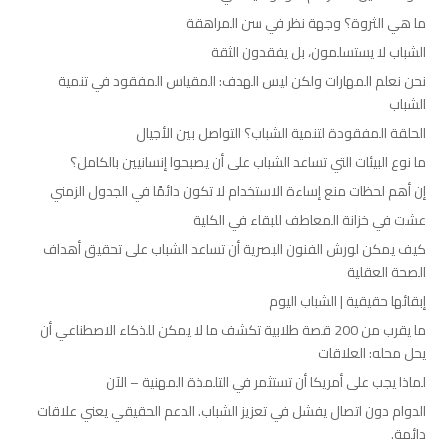
ما هي الثروة؟ وجهة نظر في سن المراهقة
الشباب لا يستسلمون، بل يفقدون الثقة
نحن نعلم المهارات ولكن ليس الهدف: المقياس المفقود في تنمية
الشباب
الحلقة المفقودة لتنمية الشباب؟ التواصل بين الأجيال
ما نوع البيئات التي تساعد الشباب على أن يصبحوا إنسانيين بالكامل؟
إن أهم لحظات منع إساءة الاستخدام لا تكون دائمًا في الجدول الزمني
عشت في خزانة المعاطف للبقاء في الكلية
كيف يمكن لورش الفنون البصرية أن تساعد الشباب على تحقيق أهداف
الصحة العقلية
إبقائها حقيقية | الشباب اليوم
ما يقرب من 200 قصة طلابية تكشف ما لا يمكن للذكاء الاصطناعي أن
يحل محله: العلاقات
لماذا يجب على أمريكا أن تستثمر في التلمذة المهنية – الآن
الدوام دون اتصال يفشل في تعزيز الشباب. الدعم الحقيقي يعني علاقات
دائمة.