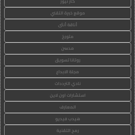
كار نيوز
موقع خبرة التقني
أناقة أنثى
متورخ
مدسن
روتانا تسويق
مجلة الابداع
نادي الترددات
استشارات اون لاين
المعارف
هيدب فيديو
رمح التقنية