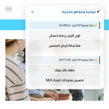
توصية ومواقع متميزة:
×
باقة متميزة VIP (كود: AA38045):
اول اثنين ريادة اعمال
مشاركة ارباح ادسنس
باقة متميزة VIP (كود: AA11138):
باقة باك لينك
تحسين محركات البحث SEO